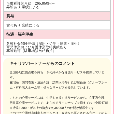
※准看護師月給：265,850円～
昇給あり 業績による
賞与
賞与あり 業績による
待遇・福利厚生
各種社会保険完備（雇用・労災・健康・厚生）
育児休業および介護休業取得実績あり
車通勤可（駐車場は自己負担）
キャリアパートナーからのコメント
全国各地に拠点網を持ち、きめ細やかな介護サービスを提供していま
す。
在宅系（訪問看護・通所介護・訪問入浴等）及び居住系（グループホー
ム・有料老人ホーム等）様々なサービスを提供しています。
こちらの介護サービスは、生活を支援するサービスから、在宅系介護、
居住系介護サービスまで、あらゆるラインナップを揃えており全国47都
道府県1,300ヵ所以上の拠点で約36,000人の仲間が活躍中です。
その中で介護付有料老人ホームとは、介護を必要とされる方が、その人