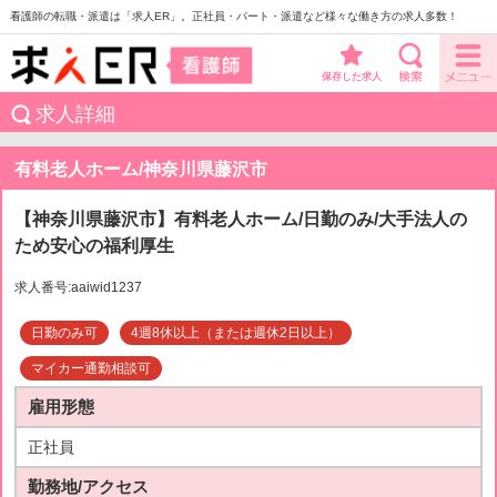
看護師の転職・派遣は「求人ER」。正社員・パート・派遣など様々な働き方の求人多数！
保存した求人
求人詳細
有料老人ホーム/神奈川県藤沢市
【神奈川県藤沢市】有料老人ホーム/日勤のみ/大手法人の
ため安心の福利厚生
求人番号:aaiwid1237
日勤のみ可
4週8休以上（または週休2日以上）
マイカー通勤相談可
雇用形態
正社員
勤務地/アクセス