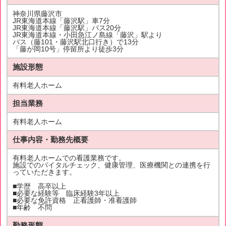
神奈川県藤沢市
JR東海道本線「藤沢駅」車7分
JR東海道本線「藤沢駅」バス20分
JR東海道本線・小田急江ノ島線「藤沢」駅より
バス（藤101・藤沢駅北口行き）で13分
「藤が岡10号」停留所より徒歩3分
施設形態
有料老人ホーム
担当業務
有料老人ホーム
仕事内容・勤務先概要
有料老人ホームでの看護業務です。
施設でのバイタルチェック、健康管理、医療機関との連携を行
っていただきます。
■学歴 高卒以上
■必要な経験等 臨床経験3年以上
■必要な免許資格 正看護師・准看護師
■年齢 不問
勤務形態