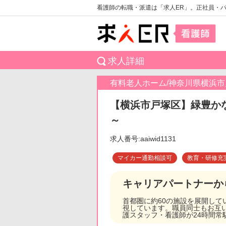
看護師の転職・派遣は「求人ER」。正社員・
求人詳細
有料老人ホーム/神奈川県横浜市
【横浜市戸塚区】緑豊かな
～
求人番号:aaiwid1131
マイカー通勤相談可
教育・研修充
キャリアパートナーか
首都圏に約60の施設を展開し
視しています。職員同士もお互
護スタッフ・看護師が24時間