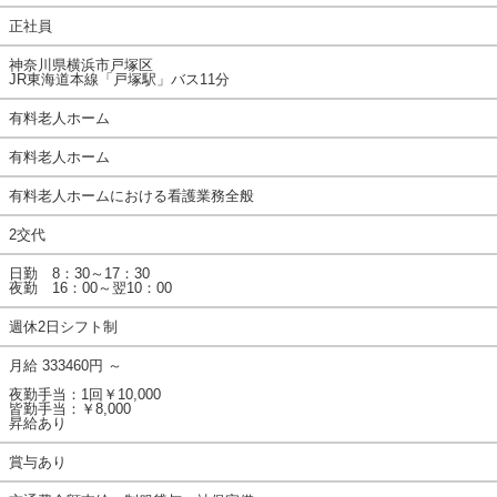
正社員
神奈川県横浜市戸塚区
JR東海道本線「戸塚駅」バス11分
有料老人ホーム
有料老人ホーム
有料老人ホームにおける看護業務全般
2交代
日勤 8：30～17：30
夜勤 16：00～翌10：00
週休2日シフト制
月給 333460円 ～
夜勤手当：1回￥10,000
皆勤手当：￥8,000
昇給あり
賞与あり