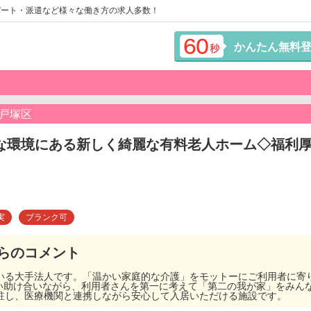
パート・派遣など様々な働き方の求人多数！
かんたん無料
戸塚区
環境にある新しく綺麗な有料老人ホーム◇福利厚生充
実
ブランク可
らのコメント
ている大手法人です。「温かい家庭的な介護」をモットーにご利用者に寄
い助け合いながら、利用者さんを第一に考えて「第二の我が家」をみん
常駐し、医療機関と連携しながら安心して入居いただける施設です。