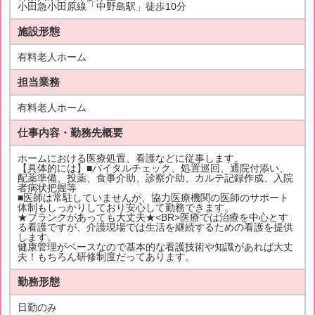
小田急小田原線「中野島駅」徒歩10分
施設形態
有料老人ホーム
担当業務
有料老人ホーム
仕事内容・勤務先概要
ホームにおける医療処置、看護などに従事します。
【具体的には】■バイタルチェック、処置巡回、通院付添い、
配薬準備、投薬、食事介助、診察介助、カルテ記録作成、入院
者病状把握等
■医師は常駐していませんが、協力医療機関の医師のサポート
体制もしっかりしており安心して勤務できます。
★ブランクがあっても大丈夫★<BR>医療では治療を中心とす
る看護ですが、介護現場では生活を継続するための看護を提供
します。
健康管理がベースなので基本的な看護技術や知識があれば大丈
夫！もちろん研修制度だってあります。
勤務形態
日勤のみ