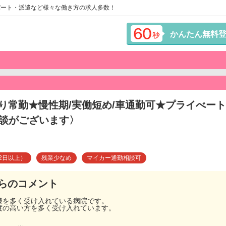
パート・派遣など様々な働き方の求人多数！
かんたん無料
り常勤★慢性期/実働短め/車通勤可★プライべー
面談がございます〉
2日以上）
残業少なめ
マイカー通勤相談可
らのコメント
様を多く受け入れている病院です。
度の高い方を多く受け入れています。
！