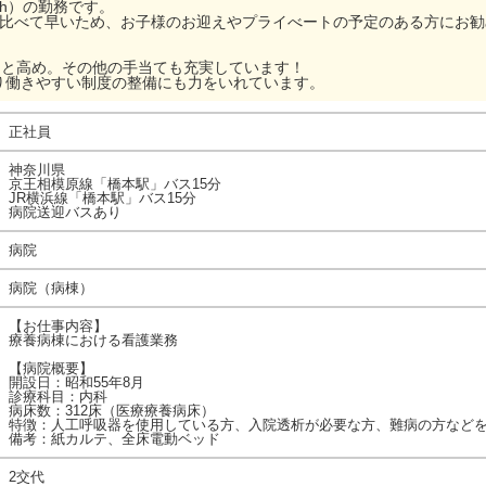
.5h）の勤務です。
と比べて早いため、お子様のお迎えやプライべートの予定のある方にお
0円と高め。その他の手当ても充実しています！
働きやすい制度の整備にも力をいれています。
正社員
神奈川県
京王相模原線「橋本駅」バス15分
JR横浜線「橋本駅」バス15分
病院送迎バスあり
病院
病院（病棟）
【お仕事内容】
療養病棟における看護業務
【病院概要】
開設日：昭和55年8月
診療科目：内科
病床数：312床（医療療養病床）
特徴：人工呼吸器を使用している方、入院透析が必要な方、難病の方など
備考：紙カルテ、全床電動ベッド
2交代