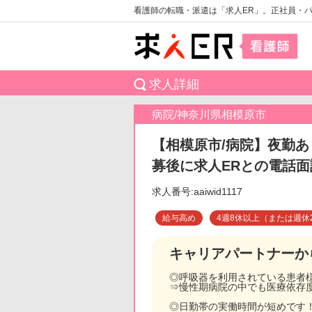
看護師の転職・派遣は「求人ER」。正社員・
求人詳細
病院/神奈川県相模原市
【相模原市/病院】夜勤あ
募後に求人ERとの電話
求人番号:aaiwid1117
給与高め
4週8休以上（または週休
キャリアパートナーか
◎呼吸器を利用されている患者
⇒慢性期病院の中でも医療依存
◎日勤帯の実働時間が短めです