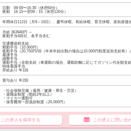
日勤 09:00〜16:30（休憩60分）
夜勤 16:15〜翌09：15（休憩120分）
年間休日112日（月9～10日）、慶弔休暇、有給休暇、育児休暇、産前産
月給 363940円 ～
夜勤手当4回分、各手当含む
交通費規程支給
精勤手当（10,000円）
夜勤手当（20,750円/回（年末年始出勤の場合は10,000円程度追加支給有）
看護手当
調整手当
通勤手当（全額支給（車通勤の場合、通勤距離に応じてガソリン代全額支
特殊看護手当
昇給あり 年1回
賞与あり 年2回
・社会保険完備（雇用・健康・厚生・労災）
・退職金制度（勤続2年以上）
・マイカー通勤可
・保育費用一部負担制度（20,000円）
★この求人を保存する
この求人に問い合