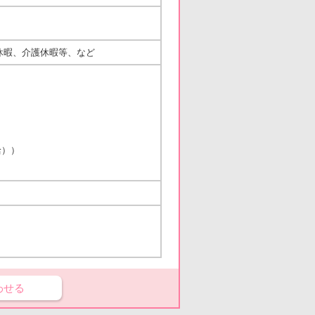
後休暇、介護休暇等、など
）
給））
わせる