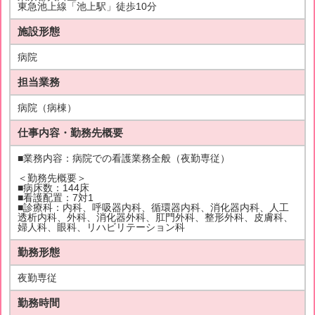
東急池上線「池上駅」徒歩10分
施設形態
病院
担当業務
病院（病棟）
仕事内容・勤務先概要
■業務内容：病院での看護業務全般（夜勤専従）
＜勤務先概要＞
■病床数：144床
■看護配置：7対1
■診療科：内科、呼吸器内科、循環器内科、消化器内科、人工
透析内科、外科、消化器外科、肛門外科、整形外科、皮膚科、
婦人科、眼科、リハビリテーション科
勤務形態
夜勤専従
勤務時間