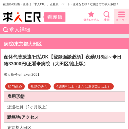
看護師の転職・派遣は「求人ER」。正社員・パート・派遣など様々な働き方の求人多数！
保存した求人
求人詳細
病院/東京都大田区
産休代替派遣/日払OK【登録面談必須】夜勤/月8回～◆日
給33000円/正看◆病院（大田区/池上駅）
求人番号:erhaken2051
給与高め
夜勤のみ可
4週8休以上（または週休2日以上）
雇用形態
派遣社員（2ヶ月以上）
勤務地/アクセス
東京都大田区