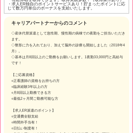
・求人ER独自のポイントサービスあり！貯まったポイントに応
じて数万円単位のボーナスを支給いたします。
キャリアパートナーからのコメント
◇産休代替派遣として急性期、慢性期の病棟での夜勤をご担当いただき
ます。
◇整形に力を入れており、加えて脳外の診療も開始しました（2018年4
月）。
◇基本は月8回以上のご勤務をお願いします。1夜勤33,000円と高給与
です！
【ご応募資格】
○正看護師の資格をお持ちの方
○臨床経験3年以上の方
○月8回以上勤務できる方
○最低2ヶ月間ご勤務可能な方
【求人ER派遣のポイント】
○交通費全額支給
○時間外手当有！
○日払い制度有！