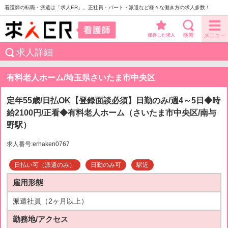
看護師の転職・派遣は「求人ER」。正社員・パート・派遣など様々な働き方の求人多数！
保存した求人
求人詳細
有料老人ホーム/埼玉県さいたま市中央区
定年55歳/日払OK【登録面談必須】日勤のみ/週4～5日◆時
給2100円/正看◆有料老人ホーム（さいたま市中央区/南与
野駅）
求人番号:erhaken0767
日払い可（派遣のみ）
日勤のみ可
駅近
雇用形態
派遣社員（2ヶ月以上）
勤務地/アクセス