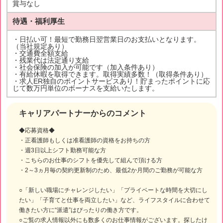
賞与なし
待遇・福利厚生
・日払い可！最短で勤務日翌営業日のお支払いとなります。
（当社規定あり）
・交通費全額支給
・残業代は法定通り支給
・社会保険の加入が可能です（加入条件あり）
・有給休暇を取得できます。取得実績多数！（取得条件あり）
・求人ER独自のポイントサービスあり！貯まったポイントに応
じて数万円単位のボーナスを支給いたします。
キャリアパートナーからのコメント
◆応募資格◆
・正看護師もしくは准看護師の資格をお持ちの方
・週3日以上シフト勤務可能な方
・こちらのお仕事のシフトを優先して組んで頂ける方
・2～3ヵ月毎の契約更新制のため、最低2か月間のご勤務が可能な方
○「新しい職場にチャレンジしたい」「プライベートな時間を大切にし
たい」「子育てと仕事を両立したい」など、ライフスタイルに合わせて
働きたい方に“派遣”はぴったりの働き方です。
○ご覧の求人情報以外にも数多くのお仕事情報がございます。探したけ