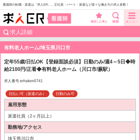
看護師の転職・派遣は「求人ER」。正社員・パート・派遣など様々な働き方の求人多数！
保存した求人
求人詳細
有料老人ホーム/埼玉県川口市
定年55歳/日払OK【登録面談必須】日勤のみ/週4～5日◆時
給2100円/正看◆有料老人ホーム（川口市/蕨駅）
求人番号:erhaken0741
日払い可（派遣のみ）
日勤のみ可
雇用形態
派遣社員（2ヶ月以上）
勤務地/アクセス
埼玉県川口市