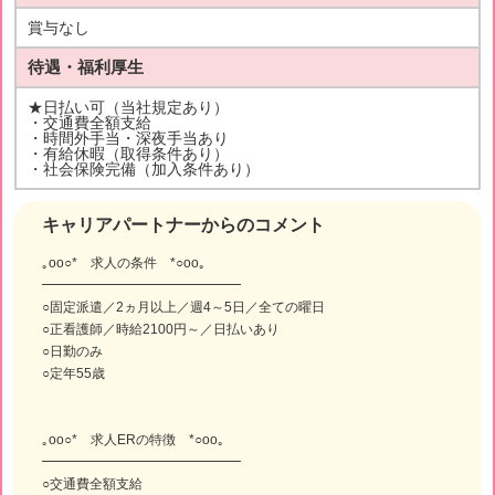
賞与なし
待遇・福利厚生
★日払い可（当社規定あり）
・交通費全額支給
・時間外手当・深夜手当あり
・有給休暇（取得条件あり）
・社会保険完備（加入条件あり）
キャリアパートナーからのコメント
｡oо○* 求人の条件 *○оo｡
━━━━━━━━━━━━━━━
○固定派遣／2ヵ月以上／週4～5日／全ての曜日
○正看護師／時給2100円～／日払いあり
○日勤のみ
○定年55歳
｡oо○* 求人ERの特徴 *○оo｡
━━━━━━━━━━━━━━━
○交通費全額支給