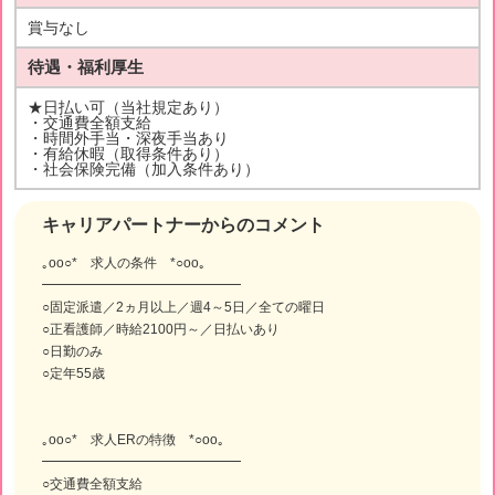
賞与なし
待遇・福利厚生
★日払い可（当社規定あり）
・交通費全額支給
・時間外手当・深夜手当あり
・有給休暇（取得条件あり）
・社会保険完備（加入条件あり）
キャリアパートナーからのコメント
｡oо○* 求人の条件 *○оo｡
━━━━━━━━━━━━━━━
○固定派遣／2ヵ月以上／週4～5日／全ての曜日
○正看護師／時給2100円～／日払いあり
○日勤のみ
○定年55歳
｡oо○* 求人ERの特徴 *○оo｡
━━━━━━━━━━━━━━━
○交通費全額支給