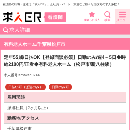
看護師の転職・派遣は「求人ER」。正社員・パート・派遣など様々な働き方の求人多数！
保存した求人
求人詳細
有料老人ホーム/千葉県松戸市
定年55歳/日払OK【登録面談必須】日勤のみ/週4～5日◆時
給2100円/正看◆有料老人ホーム（松戸市/新八柱駅）
求人番号:erhaken0744
日払い可（派遣のみ）
日勤のみ可
雇用形態
派遣社員（2ヶ月以上）
勤務地/アクセス
千葉県松戸市