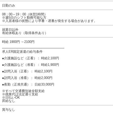
日勤のみ
08：00～19：00（休憩1時間）
※週5日のシフト勤務可能な方
※入居者様の状態により早番・遅番が発生する場合があります。
就業日以外
有給休暇あり（取得条件あり）
時給 1900円 ～2100円
━━━━━━━━━━━━━━━━━━━
求人ER固定派遣の給与条件
●介護施設など（正看）： 時給2,100円
●介護施設など（准看）： 時給1,900円
●訪問入浴（正看）： 時給2,100円
●訪問入浴（准看）： 時給2,000円
●夜勤（正准共通）： 日給33,000円
※すべて交通費別途全額支給
※残業代は法定通り支給
※日払いOK
昇給なし
賞与なし