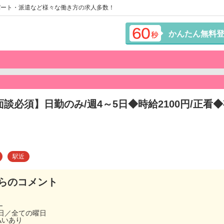
パート・派遣など様々な働き方の求人多数！
かんたん無料
面談必須】日勤のみ/週4～5日◆時給2100円/正看
駅近
らのコメント
━
5日／全ての曜日
払いあり