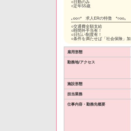
○日勤のみ
○定年55歳
｡oо○* 求人ERの特徴 *○оo｡
━━━━━━━━━━━━━━
○交通費全額支給
○時間外手当有！
○日払い制度有！
○条件を満たせば「社会保険」
雇用形態
勤務地/アクセス
施設形態
担当業務
仕事内容・勤務先概要