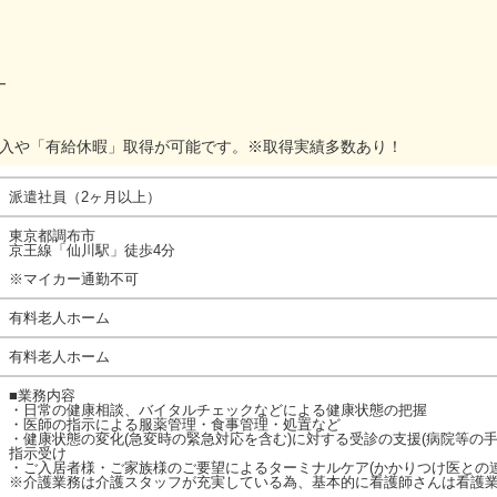
━
加入や「有給休暇」取得が可能です。※取得実績多数あり！
派遣社員（2ヶ月以上）
東京都調布市
京王線「仙川駅」徒歩4分
※マイカー通勤不可
有料老人ホーム
有料老人ホーム
■業務内容
・日常の健康相談、バイタルチェックなどによる健康状態の把握
・医師の指示による服薬管理・食事管理・処置など
・健康状態の変化(急変時の緊急対応を含む)に対する受診の支援(病院等の
指示受け
・ご入居者様・ご家族様のご要望によるターミナルケア(かかりつけ医との連
※介護業務は介護スタッフが充実している為、基本的に看護師さんは看護