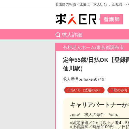
看護師の転職・派遣は「求人ER」。正社員・
求人詳細
有料老人ホーム/東京都調布市
定年55歳/日払OK【登録
仙川駅）
求人番号:erhaken0749
日払い可（派遣のみ）
日勤のみ可
キャリアパートナーか
｡oо○* 求人の条件 *○оo｡
━━━━━━━━━━━━━━
○固定派遣／2ヵ月以上／週4～
○正看護師／時給2100円～／日