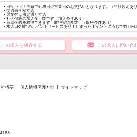
・日払い可！最短で勤務日翌営業日のお支払いとなります。（当社規定あ
・交通費全額支給
・残業代は法定通り支給
・社会保険の加入が可能です（加入条件あり）
・有給休暇を取得できます。取得実績多数！（取得条件あり）
・求人ER独自のポイントサービスあり！貯まったポイントに応じて数万円
★この求人を保存する
この求人に問い合
会社概要
個人情報保護方針
サイトマップ
183