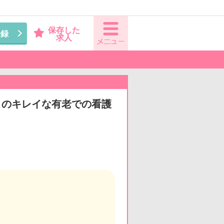
保存した
登録
求人
かりのキレイな有老での看護