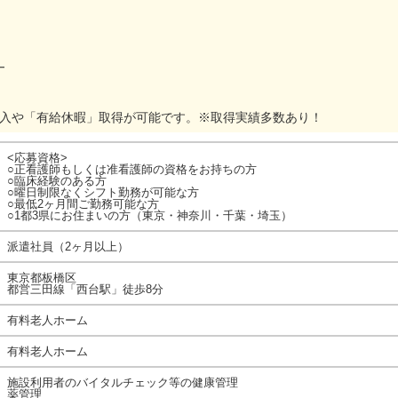
━
加入や「有給休暇」取得が可能です。※取得実績多数あり！
<応募資格>
○正看護師もしくは准看護師の資格をお持ちの方
○臨床経験のある方
○曜日制限なくシフト勤務が可能な方
○最低2ヶ月間ご勤務可能な方
○1都3県にお住まいの方（東京・神奈川・千葉・埼玉）
派遣社員（2ヶ月以上）
東京都板橋区
都営三田線「西台駅」徒歩8分
有料老人ホーム
有料老人ホーム
施設利用者のバイタルチェック等の健康管理
薬管理