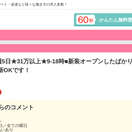
パート・派遣など様々な働き方の求人多数！
かんたん無料
週5日★31万以上★9-18時■新装オープンしたば
新OKです！
らのコメント
━
5日／全ての曜日
払いあり