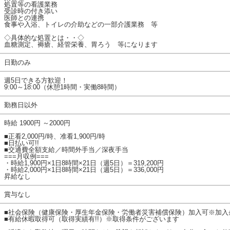
処置等の看護業務
受診時の付き添い
医師との連携
食事や入浴、トイレの介助などの一部介護業務 等
◇具体的な処置とは・・◇
血糖測定、褥瘡、経管栄養、胃ろう 等になります
日勤のみ
週5日できる方歓迎！
9:00～18:00（休憩1時間・実働8時間）
勤務日以外
時給 1900円 ～2000円
■正看2,000円/時、准看1,900円/時
■日払い可!!
■交通費全額支給／時間外手当／深夜手当
===月収例===
・時給1,900円×1日8時間×21日（週5日）＝319,200円
・時給2,000円×1日8時間×21日（週5日）＝336,000円
昇給なし
賞与なし
■社会保険（健康保険・厚生年金保険・労働者災害補償保険）加入可※加入
■有給休暇取得可（取得実績有!!）※取得条件がございます