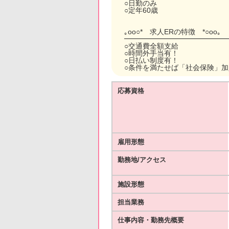
○日勤のみ
○定年60歳
｡oо○* 求人ERの特徴 *○оo｡
━━━━━━━━━━━━━━
○交通費全額支給
○時間外手当有！
○日払い制度有！
○条件を満たせば「社会保険」
応募資格
雇用形態
勤務地/アクセス
施設形態
担当業務
仕事内容・勤務先概要