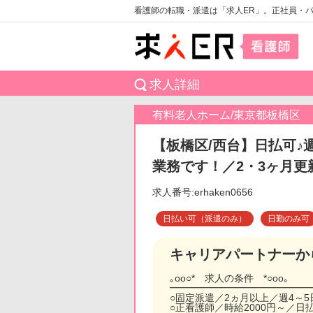
看護師の転職・派遣は「求人ER」。正社員・
求人詳細
有料老人ホーム/東京都板橋区
【板橋区/西台】日払可♪
業務です！／2・3ヶ月更
求人番号:erhaken0656
日払い可（派遣のみ）
日勤のみ可
キャリアパートナーか
｡oо○* 求人の条件 *○оo｡
━━━━━━━━━━━━━━
○固定派遣／2ヵ月以上／週4～
○正看護師／時給2000円～／日