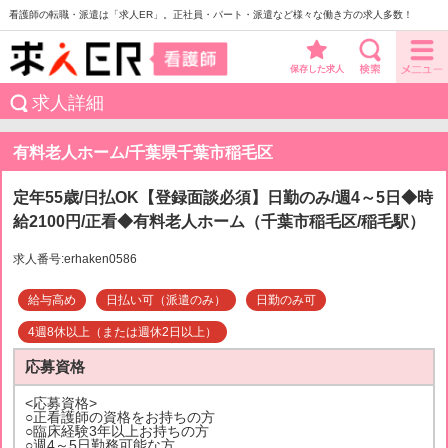
看護師の転職・派遣は「求人ER」。正社員・パート・派遣など様々な働き方の求人多数！
保存した求人
求人詳細
有料老人ホーム/千葉県千葉市稲毛区
定年55歳/日払OK【登録面談必須】日勤のみ/週4～5日◆時
給2100円/正看◆有料老人ホーム（千葉市稲毛区/稲毛駅）
求人番号:erhaken0586
給与高め
日払い可（派遣のみ）
日勤のみ可
4週8休以上（または週休2日以上）
応募資格
<応募資格>
○正看護師の資格をお持ちの方
○臨床経験3年以上お持ちの方
○週4～5日勤務可能な方