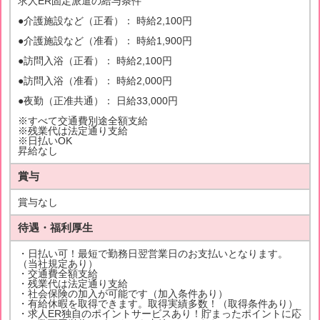
求人ER固定派遣の給与条件
●介護施設など（正看）： 時給2,100円
●介護施設など（准看）： 時給1,900円
●訪問入浴（正看）： 時給2,100円
●訪問入浴（准看）： 時給2,000円
●夜勤（正准共通）： 日給33,000円
※すべて交通費別途全額支給
※残業代は法定通り支給
※日払いOK
昇給なし
賞与
賞与なし
待遇・福利厚生
・日払い可！最短で勤務日翌営業日のお支払いとなります。
（当社規定あり）
・交通費全額支給
・残業代は法定通り支給
・社会保険の加入が可能です（加入条件あり）
・有給休暇を取得できます。取得実績多数！（取得条件あり）
・求人ER独自のポイントサービスあり！貯まったポイントに応