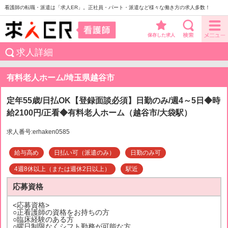
看護師の転職・派遣は「求人ER」。正社員・パート・派遣など様々な働き方の求人多数！
保存した求人
求人詳細
有料老人ホーム/埼玉県越谷市
定年55歳/日払OK【登録面談必須】日勤のみ/週4～5日◆時
給2100円/正看◆有料老人ホーム（越谷市/大袋駅）
求人番号:erhaken0585
給与高め
日払い可（派遣のみ）
日勤のみ可
4週8休以上（または週休2日以上）
駅近
応募資格
<応募資格>
○正看護師の資格をお持ちの方
○臨床経験のある方
○曜日制限なくシフト勤務が可能な方