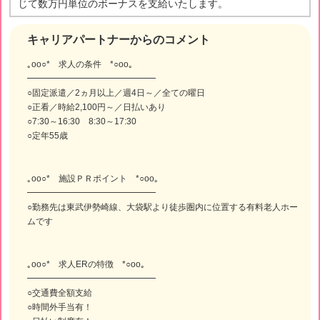
じて数万円単位のボーナスを支給いたします。
キャリアパートナーからのコメント
｡oо○* 求人の条件 *○оo｡
━━━━━━━━━━━━━━━
○固定派遣／2ヵ月以上／週4日～／全ての曜日
○正看／時給2,100円～／日払いあり
○7:30～16:30 8:30～17:30
○定年55歳
｡oо○* 施設ＰＲポイント *○оo｡
━━━━━━━━━━━━━━━
○勤務先は東武伊勢崎線、大袋駅より徒歩圏内に位置する有料老人ホー
ムです
｡oо○* 求人ERの特徴 *○оo｡
━━━━━━━━━━━━━━━
○交通費全額支給
○時間外手当有！