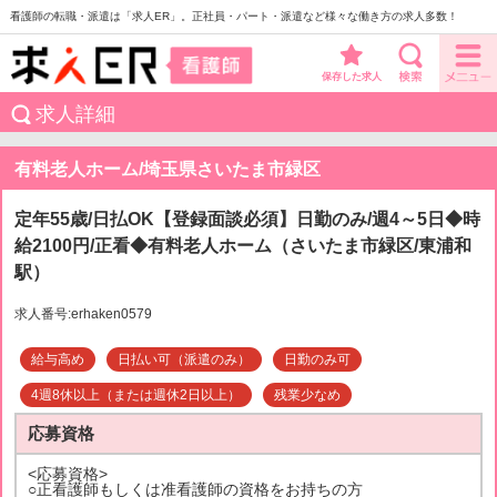
看護師の転職・派遣は「求人ER」。正社員・パート・派遣など様々な働き方の求人多数！
保存した求人
求人詳細
有料老人ホーム/埼玉県さいたま市緑区
定年55歳/日払OK【登録面談必須】日勤のみ/週4～5日◆時
給2100円/正看◆有料老人ホーム（さいたま市緑区/東浦和
駅）
求人番号:erhaken0579
給与高め
日払い可（派遣のみ）
日勤のみ可
4週8休以上（または週休2日以上）
残業少なめ
応募資格
<応募資格>
○正看護師もしくは准看護師の資格をお持ちの方