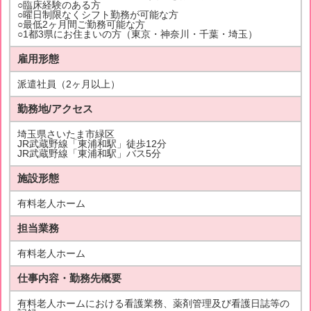
○臨床経験のある方
○曜日制限なくシフト勤務が可能な方
○最低2ヶ月間ご勤務可能な方
○1都3県にお住まいの方（東京・神奈川・千葉・埼玉）
雇用形態
派遣社員（2ヶ月以上）
勤務地/アクセス
埼玉県さいたま市緑区
JR武蔵野線「東浦和駅」徒歩12分
JR武蔵野線「東浦和駅」バス5分
施設形態
有料老人ホーム
担当業務
有料老人ホーム
仕事内容・勤務先概要
有料老人ホームにおける看護業務、薬剤管理及び看護日誌等の