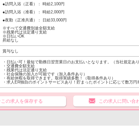
●訪問入浴（正看）： 時給2,100円
●訪問入浴（准看）： 時給2,000円
●夜勤（正准共通）： 日給33,000円
※すべて交通費別途全額支給
※残業代は法定通り支給
※日払いOK
昇給なし
賞与なし
・日払い可！最短で勤務日翌営業日のお支払いとなります。（当社規定あ
・交通費全額支給
・残業代は法定通り支給
・社会保険の加入が可能です（加入条件あり）
・有給休暇を取得できます。取得実績多数！（取得条件あり）
・求人ER独自のポイントサービスあり！貯まったポイントに応じて数万円
★この求人を保存する
この求人に問い合