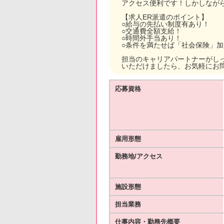
アクセス便利です！しかしなが
【求人ER派遣のポイント】
○給与の先払い制度有あり！
○交通費全額支給！
○時間外手当あり！
○条件を満たせば「社会保険」
担当のキャリアパートナーがし
いただけましたら、お気軽にお
応募資格
雇用形態
勤務地/アクセス
施設形態
担当業務
仕事内容・勤務先概要