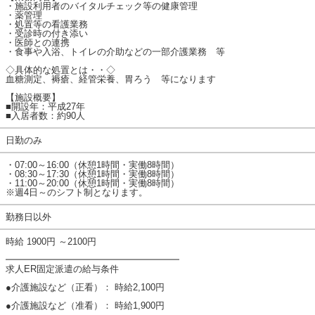
・施設利用者のバイタルチェック等の健康管理
・薬管理
・処置等の看護業務
・受診時の付き添い
・医師との連携
・食事や入浴、トイレの介助などの一部介護業務 等
◇具体的な処置とは・・◇
血糖測定、褥瘡、経管栄養、胃ろう 等になります
【施設概要】
■開設年：平成27年
■入居者数：約90人
日勤のみ
・07:00～16:00（休憩1時間・実働8時間）
・08:30～17:30（休憩1時間・実働8時間）
・11:00～20:00（休憩1時間・実働8時間）
※週4日～のシフト制となります。
勤務日以外
時給 1900円 ～2100円
━━━━━━━━━━━━━━━━━━━
求人ER固定派遣の給与条件
●介護施設など（正看）： 時給2,100円
●介護施設など（准看）： 時給1,900円