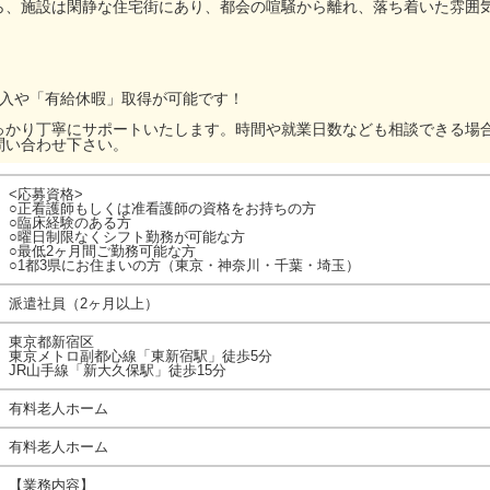
ら、施設は閑静な住宅街にあり、都会の喧騒から離れ、落ち着いた雰囲
加入や「有給休暇」取得が可能です！
っかり丁寧にサポートいたします。時間や就業日数なども相談できる場
問い合わせ下さい。
<応募資格>
○正看護師もしくは准看護師の資格をお持ちの方
○臨床経験のある方
○曜日制限なくシフト勤務が可能な方
○最低2ヶ月間ご勤務可能な方
○1都3県にお住まいの方（東京・神奈川・千葉・埼玉）
派遣社員（2ヶ月以上）
東京都新宿区
東京メトロ副都心線「東新宿駅」徒歩5分
JR山手線「新大久保駅」徒歩15分
有料老人ホーム
有料老人ホーム
【業務内容】