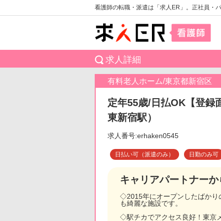
看護師の転職・派遣は「求人ER」。正社員・
求人詳細
有料老人ホーム/東京都新宿区
定年55歳/日払OK【登録
東新宿駅）
求人番号:erhaken0545
日払い可（派遣のみ）
日勤のみ可
キャリアパートナーか
◇2015年にオープンしたばか
も綺麗な施設です。
◇駅チカでアクセス良好！東京