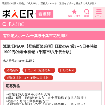
看護師の転職・派遣は「求人ER」。正社員・パート・派遣など様々な働き方の求人多数！
保存した求人
求人詳細
有料老人ホーム/千葉県千葉市花見川区
派遣/日払OK【登録面談必須】日勤のみ/週3～5日◆時給
1900円/准看◆有老（千葉市/八千代台駅）
求人番号:erhaken2115-2
給与高め
日払い可（派遣のみ）
日勤のみ可
4週8休以上（または週休2日以上）
応募資格
○准看護師の資格をお持ちの方
○週3～5日、勤務出来る方 ※土日勤務できる方歓迎！
○最低2ヶ月間ご勤務可能な方
○1都3県にお住まいの方（東京・神奈川・千葉・埼玉）