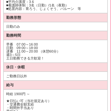
■平均介護度：3.6
■看護師体制：3名（日勤）/1名（夜勤）
■処置内容：胃ろう、じょくそう、バルーン 等
勤務形態
日勤のみ
勤務時間
早番 07:00～16:00
日勤 09:00～18:00
遅番 11:00～20:00 （休憩60分）
週3～5日
土日勤務できる方歓迎！
休日・休暇
ご勤務日以外
給与
時給 1900円 ～
★日払い可（当社規定あり）
・交通費全額支給
・時間外手当あり