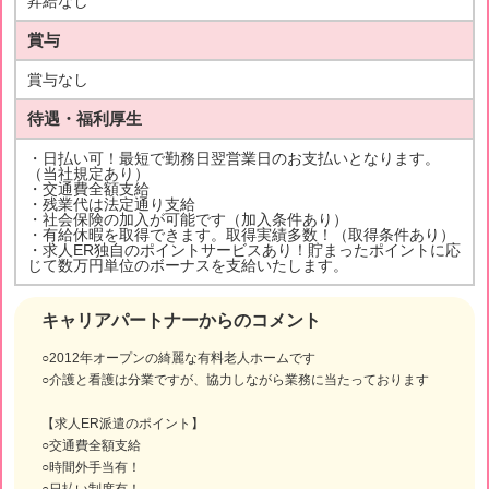
昇給なし
賞与
賞与なし
待遇・福利厚生
・日払い可！最短で勤務日翌営業日のお支払いとなります。
（当社規定あり）
・交通費全額支給
・残業代は法定通り支給
・社会保険の加入が可能です（加入条件あり）
・有給休暇を取得できます。取得実績多数！（取得条件あり）
・求人ER独自のポイントサービスあり！貯まったポイントに応
じて数万円単位のボーナスを支給いたします。
キャリアパートナーからのコメント
○2012年オープンの綺麗な有料老人ホームです
○介護と看護は分業ですが、協力しながら業務に当たっております
【求人ER派遣のポイント】
○交通費全額支給
○時間外手当有！