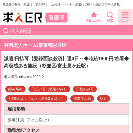
看護師の転職・派遣は「求人ER」。正社員・パート・派遣など様々な働き方の求人多数！
保存した求人
求人詳細
有料老人ホーム/東京都杉並区
派遣/日払可【登録面談必須】週4日～◆時給1900円/准看◆
高級感ある施設（杉並区/富士見ヶ丘駅）
求人番号:erhaken2029-2
給与高め
日払い可（派遣のみ）
日勤のみ可
4週8休以上（または週休2日以上）
残業少なめ
駅近
雇用形態
派遣社員（2ヶ月以上）
勤務地/アクセス