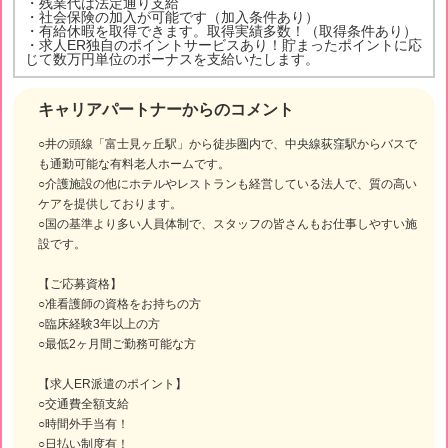
・残業代は法定通り支給
・社会保険の加入が可能です（加入条件あり）
・有給休暇を取得できます。取得実績多数！（取得条件あり）
・求人ER独自のポイントサービスあり！貯まったポイントに応
じて数万円単位のボーナスを支給いたします。
キャリアパートナーからのコメント
○井の頭線「富士見ヶ丘駅」から徒歩圏内で、中央線荻窪駅からバスで
も通勤可能な有料老人ホームです。
○介護施設の他にホテルやレストランも経営している法人で、質の高い
ケアを提供しております。
○国の基準より多い人員体制で、スタッフの皆さんもお仕事しやすい施
設です。
【ご応募資格】
○准看護師の資格をお持ちの方
○臨床経験3年以上の方
○最低2ヶ月間ご勤務可能な方
【求人ER派遣のポイント】
○交通費全額支給
○時間外手当有！
○日払い制度有！