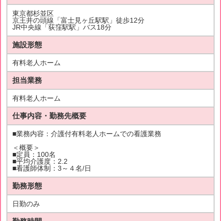
東京都杉並区
京王井の頭線「富士見ヶ丘駅駅」徒歩12分
JR中央線「荻窪駅駅」バス18分
施設形態
有料老人ホーム
担当業務
有料老人ホーム
仕事内容・勤務先概要
■業務内容：介護付有料老人ホームでの看護業務
＜概要＞
■定員：100名
■平均介護度：2.2
■看護師体制：3～４名/日
勤務形態
日勤のみ