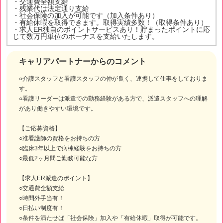
・交通費全額支給
・残業代は法定通り支給
・社会保険の加入が可能です（加入条件あり）
・有給休暇を取得できます。取得実績多数！（取得条件あり）
・求人ER独自のポイントサービスあり！貯まったポイントに応
じて数万円単位のボーナスを支給いたします。
キャリアパートナーからのコメント
○介護スタッフと看護スタッフの仲が良く、連携して仕事をしておりま
す。
○看護リーダーは派遣での勤務経験がある方で、派遣スタッフへの理解
があり働きやすい環境です。
【ご応募資格】
○准看護師の資格をお持ちの方
○臨床3年以上で病棟経験をお持ちの方
○最低2ヶ月間ご勤務可能な方
【求人ER派遣のポイント】
○交通費全額支給
○時間外手当有！
○日払い制度有！
○条件を満たせば「社会保険」加入や「有給休暇」取得が可能です。