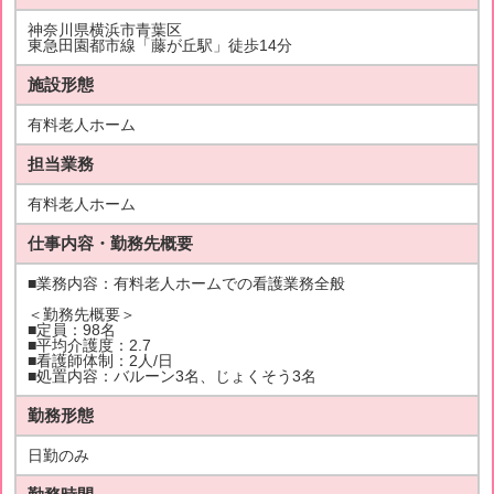
神奈川県横浜市青葉区
東急田園都市線「藤が丘駅」徒歩14分
施設形態
有料老人ホーム
担当業務
有料老人ホーム
仕事内容・勤務先概要
■業務内容：有料老人ホームでの看護業務全般
＜勤務先概要＞
■定員：98名
■平均介護度：2.7
■看護師体制：2人/日
■処置内容：バルーン3名、じょくそう3名
勤務形態
日勤のみ