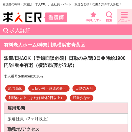
看護師の転職・派遣は「求人ER」。正社員・パート・派遣など様々な働き方の求人多数！
保存した求人
求人詳細
有料老人ホーム/神奈川県横浜市青葉区
派遣/日払OK【登録面談必須】日勤のみ/週3日◆時給1900
円/准看◆有老（横浜市/藤が丘駅）
求人番号:erhaken2016-2
給与高め
日払い可（派遣のみ）
日勤のみ可
4週8休以上（または週休2日以上）
残業少なめ
雇用形態
派遣社員（2ヶ月以上）
勤務地/アクセス