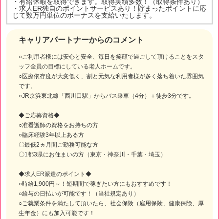
・有給休暇を取得できます。取得実績多数！（取得条件あり）
・求人ER独自のポイントサービスあり！貯まったポイントに応
じて数万円単位のボーナスを支給いたします。
キャリアパートナーからのコメント
○ご利用者様には安心と安全、毎日を笑顔で過ごして頂けることをスタ
ッフ全員の目標にしている老人ホームです。
○医療依存度が大変低く、割と元気な利用者様が多く落ち着いた雰囲気
です。
○JR京浜東北線「西川口駅」からバス乗車（4分）＋徒歩3分です。
◆ご応募資格◆
○准看護師の資格をお持ちの方
○臨床経験3年以上ある方
〇最低2ヵ月間ご勤務可能な方
〇1都3県にお住まいの方（東京・神奈川・千葉・埼玉）
◆求人ER派遣のポイント◆
○時給1,900円～！短期間で稼ぎたい方にもおすすめです！
○給与の日払いが可能です！（当社規定あり）
○ご就業条件を満たして頂いたら、社会保険（雇用保険、健康保険、厚
生年金）にも加入可能です！