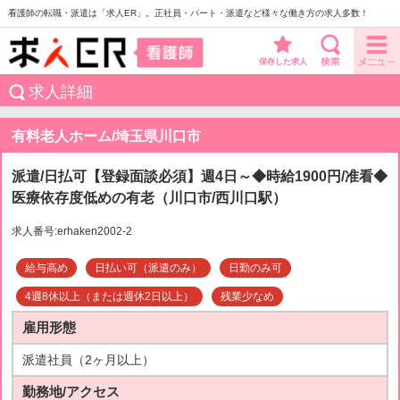
看護師の転職・派遣は「求人ER」。正社員・パート・派遣など様々な働き方の求人多数！
保存した求人
求人詳細
有料老人ホーム/埼玉県川口市
派遣/日払可【登録面談必須】週4日～◆時給1900円/准看◆
医療依存度低めの有老（川口市/西川口駅）
求人番号:erhaken2002-2
給与高め
日払い可（派遣のみ）
日勤のみ可
4週8休以上（または週休2日以上）
残業少なめ
雇用形態
派遣社員（2ヶ月以上）
勤務地/アクセス