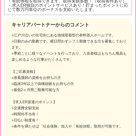
・有給休暇を取得できます。取得実績多数！（取得条件あり）
・求人ER独自のポイントサービスあり！貯まったポイントに応
じて数万円単位のボーナスを支給いたします。
キャリアパートナーからのコメント
○江戸川沿いの住宅街にある地域密着型の有料老人ホームです。
○日勤のみの勤務です。曜日問わずシフト勤務できる方を募集しており
ます。
○季節ごとに様々なイベントを行っており、入居者様はもちろん職員も
楽しめるような行事がたくさんです。
【ご応募資格】
○准看護師の資格をお持ちの方
○臨床3年以上で病棟経験をお持ちの方
○最低2ヶ月間ご勤務可能な方
【求人ER派遣のポイント】
○交通費全額支給
○時間外手当有！
○日払い制度有！
○条件を満たせば「社会保険」加入や「有給休暇」取得が可能です。