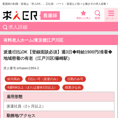
看護師の転職・派遣は「求人ER」。正社員・パート・派遣など様々な働き方の求人多数！
保存した求人
求人詳細
有料老人ホーム/東京都江戸川区
派遣/日払OK【登録面談必須】週3日◆時給1900円/准看◆
地域密着の有老（江戸川区/篠崎駅）
求人番号:erhaken1994-2
給与高め
日払い可（派遣のみ）
日勤のみ可
4週8休以上（または週休2日以上）
残業少なめ
雇用形態
派遣社員（2ヶ月以上）
勤務地/アクセス