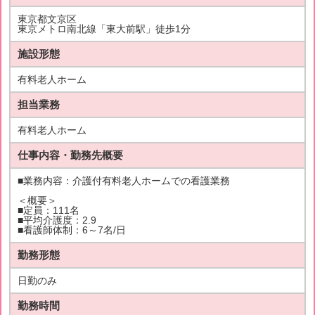
東京都文京区
東京メトロ南北線「東大前駅」徒歩1分
施設形態
有料老人ホーム
担当業務
有料老人ホーム
仕事内容・勤務先概要
■業務内容：介護付有料老人ホームでの看護業務
＜概要＞
■定員：111名
■平均介護度：2.9
■看護師体制：6～7名/日
勤務形態
日勤のみ
勤務時間