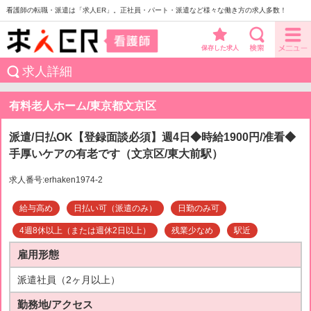
看護師の転職・派遣は「求人ER」。正社員・パート・派遣など様々な働き方の求人多数！
保存した求人
求人詳細
有料老人ホーム/東京都文京区
派遣/日払OK【登録面談必須】週4日◆時給1900円/准看◆
手厚いケアの有老です（文京区/東大前駅）
求人番号:erhaken1974-2
給与高め
日払い可（派遣のみ）
日勤のみ可
4週8休以上（または週休2日以上）
残業少なめ
駅近
雇用形態
派遣社員（2ヶ月以上）
勤務地/アクセス