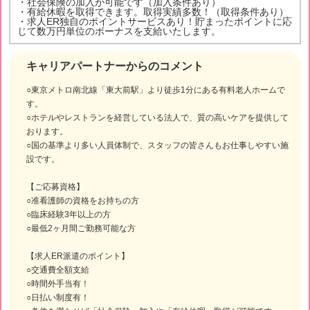
・社会保険の加入が可能です（加入条件あり）
・有給休暇を取得できます。取得実績多数！（取得条件あり）
・求人ER独自のポイントサービスあり！貯まったポイントに応
じて数万円単位のボーナスを支給いたします。
キャリアパートナーからのコメント
○東京メトロ南北線「東大前駅」より徒歩1分にある有料老人ホームで
す。
○ホテルやレストランを経営している法人で、質の高いケアを提供して
おります。
○国の基準より多い人員体制で、スタッフの皆さんもお仕事しやすい施
設です。
【ご応募資格】
○准看護師の資格をお持ちの方
○臨床経験3年以上の方
○最低2ヶ月間ご勤務可能な方
【求人ER派遣のポイント】
○交通費全額支給
○時間外手当有！
○日払い制度有！