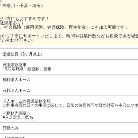
方
・神奈川・千葉・埼玉）
ぎたい方にもおすすめです！
当社規定あり）
ら、社会保険（雇用保険、健康保険、厚生年金）にも加入可能です！
っかり丁寧にサポートいたします。時間や就業日数なども相談できる場
問い合わせ下さい！
派遣社員（2ヶ月以上）
埼玉県新座市
JR武蔵野線「新座駅」徒歩
有料老人ホーム
有料老人ホーム
老人ホームの看護業務全般
ご利用者様の日々の生活に関して、日常の健康管理や緊急対応を中心にサ
＜勤務先概要＞
■入居定員：85名
日勤のみ