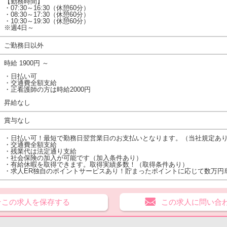
【勤務時間】
・07:30～16:30（休憩60分）
・08:30～17:30（休憩60分）
・10:30～19:30（休憩60分）
※週4日～
ご勤務日以外
時給 1900円 ～
・日払い可
・交通費全額支給
・正看護師の方は時給2000円
昇給なし
賞与なし
・日払い可！最短で勤務日翌営業日のお支払いとなります。（当社規定あ
・交通費全額支給
・残業代は法定通り支給
・社会保険の加入が可能です（加入条件あり）
・有給休暇を取得できます。取得実績多数！（取得条件あり）
・求人ER独自のポイントサービスあり！貯まったポイントに応じて数万円
★この求人を保存する
この求人に問い合