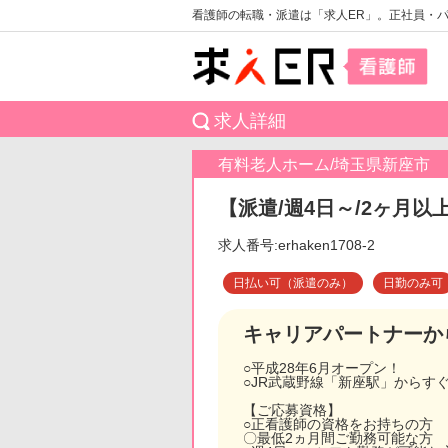
看護師の転職・派遣は「求人ER」。正社員・
求人詳細
有料老人ホーム/埼玉県新座市
【派遣/週4日～/2ヶ月以
求人番号:erhaken1708-2
日払い可（派遣のみ）
日勤のみ可
キャリアパートナーか
○平成28年6月オープン！
○JR武蔵野線「新座駅」からす
【ご応募資格】
○正看護師の資格をお持ちの方
〇最低2ヵ月間ご勤務可能な方