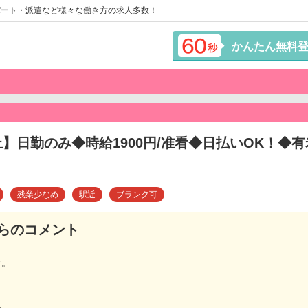
パート・派遣など様々な働き方の求人多数！
かんたん無料
上】日勤のみ◆時給1900円/准看◆日払いOK！◆
残業少なめ
駅近
ブランク可
らのコメント
ぐ。