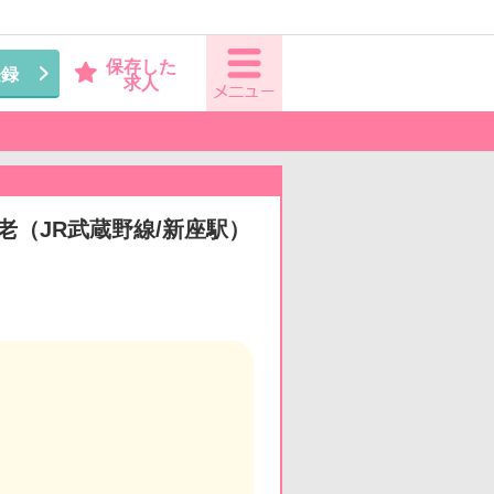
保存した
登録
求人
有老（JR武蔵野線/新座駅）