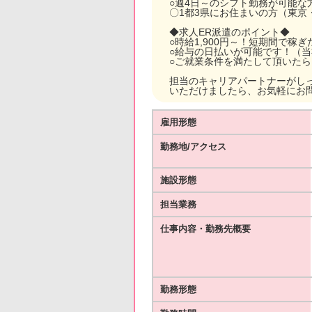
○週4日～のシフト勤務が可能な
〇1都3県にお住まいの方（東京
◆求人ER派遣のポイント◆
○時給1,900円～！短期間で稼
○給与の日払いが可能です！（
○ご就業条件を満たして頂いた
担当のキャリアパートナーがし
いただけましたら、お気軽にお
雇用形態
勤務地/アクセス
施設形態
担当業務
仕事内容・勤務先概要
勤務形態