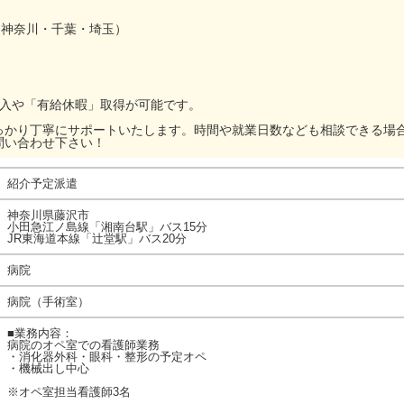
・神奈川・千葉・埼玉）
加入や「有給休暇」取得が可能です。
っかり丁寧にサポートいたします。時間や就業日数なども相談できる場
問い合わせ下さい！
紹介予定派遣
神奈川県藤沢市
小田急江ノ島線「湘南台駅」バス15分
JR東海道本線「辻堂駅」バス20分
病院
病院（手術室）
■業務内容：
病院のオペ室での看護師業務
・消化器外科・眼科・整形の予定オペ
・機械出し中心
※オペ室担当看護師3名