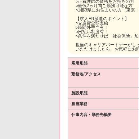
○正看護師の資格をお持ちの方
○最低2ヵ月間ご勤務可能な方
○1都3県にお住まいの方（東京
【求人ER派遣のポイント】
○交通費全額支給
○時間外手当有！
○日払い制度有！
○条件を満たせば「社会保険」
担当のキャリアパートナーがし
いただけましたら、お気軽にお
雇用形態
勤務地/アクセス
施設形態
担当業務
仕事内容・勤務先概要