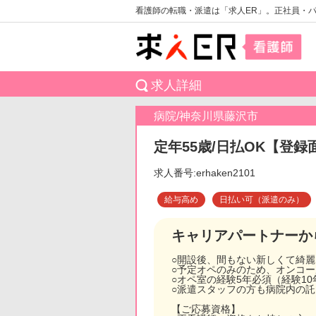
看護師の転職・派遣は「求人ER」。正社員・
求人詳細
病院/神奈川県藤沢市
定年55歳/日払OK【登録
求人番号:erhaken2101
給与高め
日払い可（派遣のみ）
キャリアパートナーか
○開設後、間もない新しくて綺
○予定オペのみのため、オンコ
○オペ室の経験5年必須（経験1
○派遣スタッフの方も病院内の託
【ご応募資格】