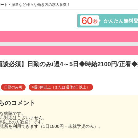
パート・派遣など様々な働き方の求人多数！
かんたん無料
面談必須】日勤のみ/週4～5日◆時給2100円/正看
日勤のみ可
4週8休以上（または週休2日以上）
らのコメント
麗な病院です。
ール対応はございません。
0年以上の方歓迎）です。
児所を利用できます（1日1500円・未就学児のみ）。