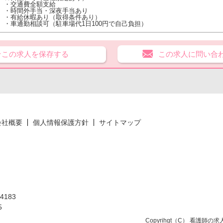
・交通費全額支給
・時間外手当・深夜手当あり
・有給休暇あり（取得条件あり）
・車通勤相談可（駐車場代1日100円で自己負担）
★この求人を保存する
この求人に問い合
会社概要
個人情報保護方針
サイトマップ
183
5
Copyrihgt（C）
看護師の求