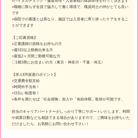
○バイタルチェック・服薬管理・入居者様の体調管理を行って頂きます
○職種に限らず全員で協力して働く環境で、職員同士の仲がとても良い
です
○病院での看護とは異なり、施設では入居者に寄り添ったケアをするこ
とができます
【ご応募資格】
○正看護師の資格をお持ちの方
○週3日以上勤務出来る方
○最低2ヶ月間ご勤務可能な方
〇1都3県にお住まいの方（東京・神奈川・千葉・埼玉）
【求人ER派遣のポイント】
○交通費全額支給
○時間外手当有！
○日払い制度有！
○条件を満たせば「社会保険」加入や「有給休暇」取得が可能です。
担当のキャリアパートナーがしっかり丁寧にサポートいたします。時間
や就業日数なども相談できる場合がありますので、ご興味をお持ちいた
だけましたら、お気軽にお問い合わせ下さい！