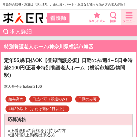
看護師の転職・派遣は「求人ER」。正社員・パート・派遣など様々な働き方の求人多数！
保存した求人
求人詳細
特別養護老人ホーム/神奈川県横浜市旭区
定年55歳/日払OK【登録面談必須】日勤のみ/週4～5日◆時
給2100円/正看◆特別養護老人ホーム（横浜市旭区/鶴間
駅）
求人番号:erhaken2106
給与高め
日払い可（派遣のみ）
日勤のみ可
4週8休以上（または週休2日以上）
応募資格
○正看護師の資格をお持ちの方
○週3日以上勤務出来る方