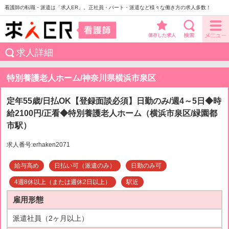
看護師の転職・派遣は「求人ER」。正社員・パート・派遣など様々な働き方の求人多数！
保存した求人
求人詳細
特別養護老人ホーム/神奈川県横浜市泉区
定年55歳/日払OK【登録面談必須】日勤のみ/週4～5日◆時
給2100円/正看◆特別養護老人ホーム（横浜市泉区/緑園都
市駅）
求人番号:erhaken2071
給与高め
日払い可（派遣のみ）
日勤のみ可
4週8休以上（または週休2日以上）
駅近
雇用形態
派遣社員（2ヶ月以上）