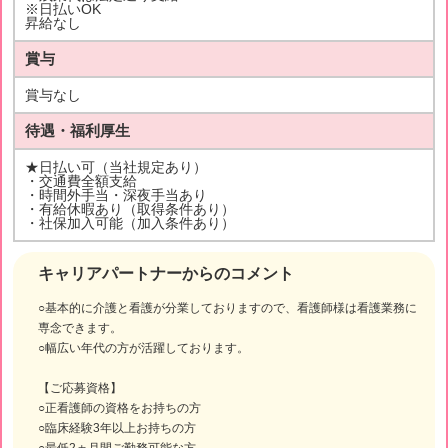
※日払いOK
昇給なし
賞与
賞与なし
待遇・福利厚生
★日払い可（当社規定あり）
・交通費全額支給
・時間外手当・深夜手当あり
・有給休暇あり（取得条件あり）
・社保加入可能（加入条件あり）
キャリアパートナーからのコメント
○基本的に介護と看護が分業しておりますので、看護師様は看護業務に
専念できます。
○幅広い年代の方が活躍しております。
【ご応募資格】
○正看護師の資格をお持ちの方
○臨床経験3年以上お持ちの方