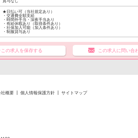
賞与なし
★日払い可（当社規定あり）
・交通費全額支給
・時間外手当・深夜手当あり
・有給休暇あり（取得条件あり）
・社保加入可能（加入条件あり）
・制服貸与あり
★この求人を保存する
この求人に問い合
会社概要
個人情報保護方針
サイトマップ