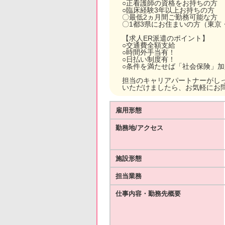
○正看護師の資格をお持ちの方
○臨床経験3年以上お持ちの方
〇最低2ヵ月間ご勤務可能な方
〇1都3県にお住まいの方（東京
【求人ER派遣のポイント】
○交通費全額支給
○時間外手当有！
○日払い制度有！
○条件を満たせば「社会保険」
担当のキャリアパートナーがし
いただけましたら、お気軽にお
雇用形態
勤務地/アクセス
施設形態
担当業務
仕事内容・勤務先概要