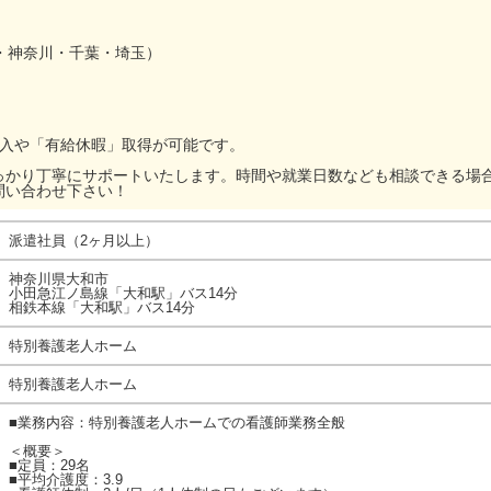
・神奈川・千葉・埼玉）
加入や「有給休暇」取得が可能です。
っかり丁寧にサポートいたします。時間や就業日数なども相談できる場
問い合わせ下さい！
派遣社員（2ヶ月以上）
神奈川県大和市
小田急江ノ島線「大和駅」バス14分
相鉄本線「大和駅」バス14分
特別養護老人ホーム
特別養護老人ホーム
■業務内容：特別養護老人ホームでの看護師業務全般
＜概要＞
■定員：29名
■平均介護度：3.9