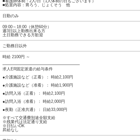
■看護師体制：2人/日（1人体制の日もございます）
■処置内容：胃ろう、じょくそう 他
日勤のみ
09:00～18:00（休憩60分）
週3日以上勤務出来る方
土日勤務できる方歓迎
ご勤務日以外
時給 2100円 ～
━━━━━━━━━━━━━━━━━━━
求人ER固定派遣の給与条件
●介護施設など（正看）： 時給2,100円
●介護施設など（准看）： 時給1,900円
●訪問入浴（正看）： 時給2,100円
●訪問入浴（准看）： 時給2,000円
●夜勤（正准共通）： 日給33,000円
※すべて交通費別途全額支給
※残業代は法定通り支給
※日払いOK
昇給なし