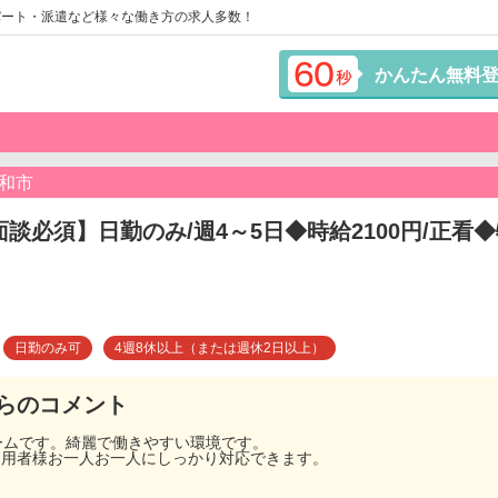
パート・派遣など様々な働き方の求人多数！
かんたん無料
和市
面談必須】日勤のみ/週4～5日◆時給2100円/正
日勤のみ可
4週8休以上（または週休2日以上）
らのコメント
ホームです。綺麗で働きやすい環境です。
利用者様お一人お一人にしっかり対応できます。