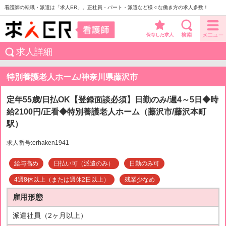
看護師の転職・派遣は「求人ER」。正社員・パート・派遣など様々な働き方の求人多数！
保存した求人
求人詳細
特別養護老人ホーム/神奈川県藤沢市
定年55歳/日払OK【登録面談必須】日勤のみ/週4～5日◆時
給2100円/正看◆特別養護老人ホーム（藤沢市/藤沢本町
駅）
求人番号:erhaken1941
給与高め
日払い可（派遣のみ）
日勤のみ可
4週8休以上（または週休2日以上）
残業少なめ
雇用形態
派遣社員（2ヶ月以上）