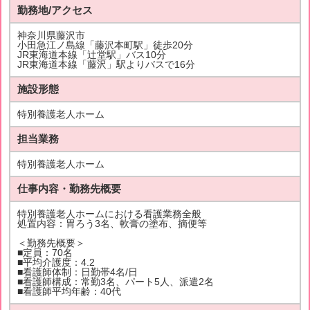
勤務地/アクセス
神奈川県藤沢市
小田急江ノ島線「藤沢本町駅」徒歩20分
JR東海道本線「辻堂駅」バス10分
JR東海道本線「藤沢」駅よりバスで16分
施設形態
特別養護老人ホーム
担当業務
特別養護老人ホーム
仕事内容・勤務先概要
特別養護老人ホームにおける看護業務全般
処置内容：胃ろう3名、軟膏の塗布、摘便等
＜勤務先概要＞
■定員：70名
■平均介護度：4.2
■看護師体制：日勤帯4名/日
■看護師構成：常勤3名、パート5人、派遣2名
■看護師平均年齢：40代