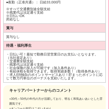
●夜勤（正准共通）： 日給33,000円
※すべて交通費別途全額支給
※残業代は法定通り支給
※日払いOK
昇給なし
賞与
賞与なし
待遇・福利厚生
・日払い可！最短で勤務日翌営業日のお支払いとなります。
（当社規定あり）
・交通費全額支給
・残業代は法定通り支給
・社会保険の加入が可能です（加入条件あり）
・有給休暇を取得できます。取得実績多数！（取得条件あり）
・求人ER独自のポイントサービスあり！貯まったポイントに応
じて数万円単位のボーナスを支給いたします。
キャリアパートナーからのコメント
○30代～50代の年代の方が活躍しており、明るく和気あいあいとした雰
囲気です。
○オンコール対応はございません。