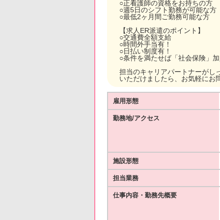
○正看護師の資格をお持ちの方
○週5日のシフト勤務が可能な方
○最低2ヶ月間ご勤務可能な方
【求人ER派遣のポイント】
○交通費全額支給
○時間外手当有！
○日払い制度有！
○条件を満たせば「社会保険」
担当のキャリアパートナーがし
いただけましたら、お気軽にお
雇用形態
勤務地/アクセス
施設形態
担当業務
仕事内容・勤務先概要