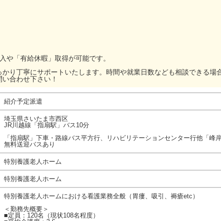
加入や「有給休暇」取得が可能です。
っかり丁寧にサポートいたします。時間や就業日数なども相談できる場
問い合わせ下さい！
紹介予定派遣
埼玉県さいたま市西区
JR川越線「指扇駅」バス10分
「指扇駅」下車・路線バス平方行、リハビリテーションセンター行他「峰岸
無料送迎バスあり
特別養護老人ホーム
特別養護老人ホーム
特別養護老人ホームにおける看護業務全般（胃瘻、吸引、褥瘡etc）
＜勤務先概要＞
■定員：120名（現状108名程度）