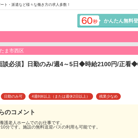
パート・派遣など様々な働き方の求人多数！
かんたん無料
いたま市西区
面談必須】日勤のみ/週4～5日◆時給2100円/正
日勤のみ可
4週8休以上（または週休2日以上）
残業少なめ
らのコメント
別養護老人ホームでのお仕事です。
で10分です。施設の無料送迎バスの利用も可能です。