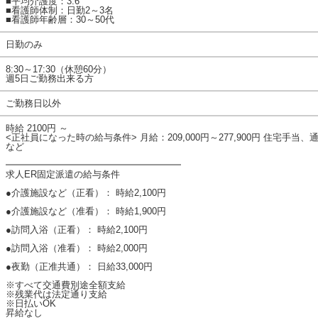
■平均介護度：3.6
■看護師体制：日勤2～3名
■看護師年齢層：30～50代
日勤のみ
8:30～17:30（休憩60分）
週5日ご勤務出来る方
ご勤務日以外
時給 2100円 ～
<正社員になった時の給与条件> 月給：209,000円～277,900円 住宅手
など
━━━━━━━━━━━━━━━━━━━
求人ER固定派遣の給与条件
●介護施設など（正看）： 時給2,100円
●介護施設など（准看）： 時給1,900円
●訪問入浴（正看）： 時給2,100円
●訪問入浴（准看）： 時給2,000円
●夜勤（正准共通）： 日給33,000円
※すべて交通費別途全額支給
※残業代は法定通り支給
※日払いOK
昇給なし