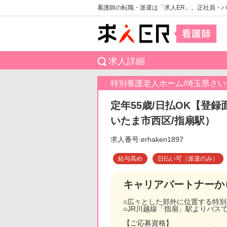
看護師の転職・派遣は「求人ER」。正社員・
求人詳細
特別養護老人ホーム/埼玉県さ
定年55歳/日払OK【登録
いたま市西区/指扇駅）
求人番号:erhaken1897
給与高め
日払い可（派遣のみ）
キャリアパートナーか
○広々とした郊外に位置する特
○JR川越線「指扇」駅よりバス
【ご応募資格】