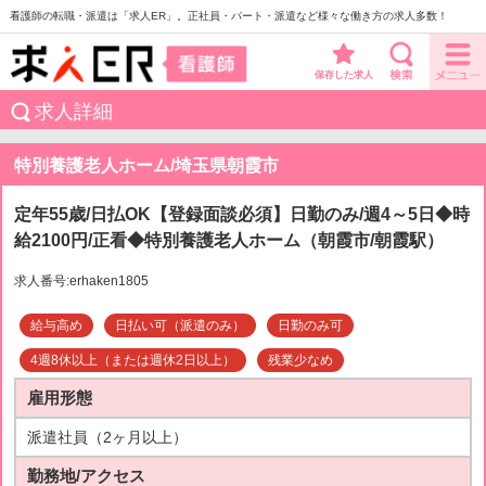
看護師の転職・派遣は「求人ER」。正社員・パート・派遣など様々な働き方の求人多数！
保存した求人
求人詳細
特別養護老人ホーム/埼玉県朝霞市
定年55歳/日払OK【登録面談必須】日勤のみ/週4～5日◆時
給2100円/正看◆特別養護老人ホーム（朝霞市/朝霞駅）
求人番号:erhaken1805
給与高め
日払い可（派遣のみ）
日勤のみ可
4週8休以上（または週休2日以上）
残業少なめ
雇用形態
派遣社員（2ヶ月以上）
勤務地/アクセス