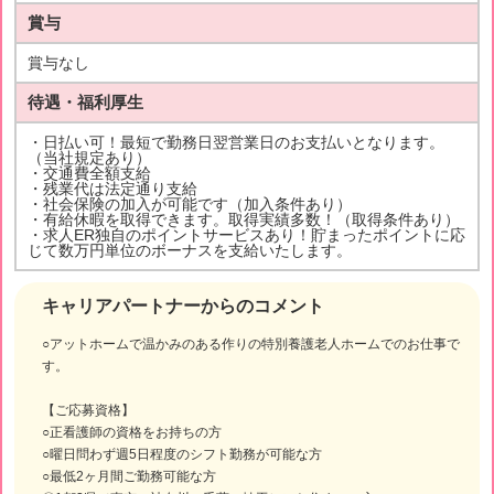
賞与
賞与なし
待遇・福利厚生
・日払い可！最短で勤務日翌営業日のお支払いとなります。
（当社規定あり）
・交通費全額支給
・残業代は法定通り支給
・社会保険の加入が可能です（加入条件あり）
・有給休暇を取得できます。取得実績多数！（取得条件あり）
・求人ER独自のポイントサービスあり！貯まったポイントに応
じて数万円単位のボーナスを支給いたします。
キャリアパートナーからのコメント
○アットホームで温かみのある作りの特別養護老人ホームでのお仕事で
す。
【ご応募資格】
○正看護師の資格をお持ちの方
○曜日問わず週5日程度のシフト勤務が可能な方
○最低2ヶ月間ご勤務可能な方