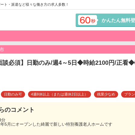
パート・派遣など様々な働き方の求人多数！
かんたん無料
市
面談必須】日勤のみ/週4～5日◆時給2100円/正
日勤のみ可
4週8休以上（または週休2日以上）
残業少なめ
ブラン
らのコメント
3分
4年5月にオープンした綺麗で新しい特別養護老人ホームです