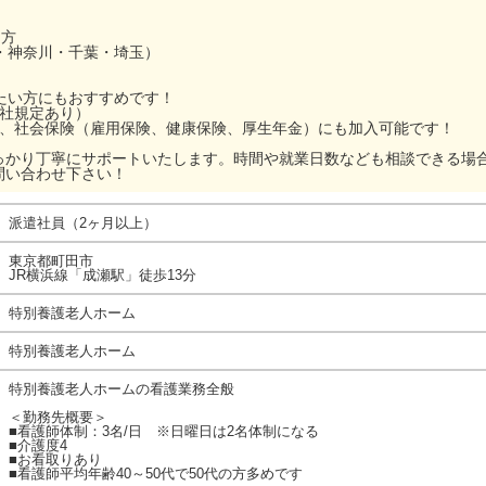
な方
・神奈川・千葉・埼玉）
ぎたい方にもおすすめです！
当社規定あり）
ら、社会保険（雇用保険、健康保険、厚生年金）にも加入可能です！
っかり丁寧にサポートいたします。時間や就業日数なども相談できる場
問い合わせ下さい！
派遣社員（2ヶ月以上）
東京都町田市
JR横浜線「成瀬駅」徒歩13分
特別養護老人ホーム
特別養護老人ホーム
特別養護老人ホームの看護業務全般
＜勤務先概要＞
■看護師体制：3名/日 ※日曜日は2名体制になる
■介護度4
■お看取りあり
■看護師平均年齢40～50代で50代の方多めです