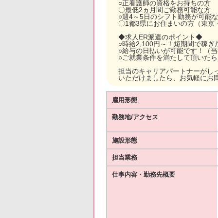
○正看護師の資格をお持ちの方
〇最低2ヵ月間ご勤務可能な方
○週4～5日のシフト勤務が可能
〇1都3県にお住まいの方（東京
◆求人ER派遣のポイント◆
○時給2,100円～！短期間で稼
○給与の日払いが可能です！（
○ご就業条件を満たして頂いた
担当のキャリアパートナーがし
いただけましたら、お気軽にお
雇用形態
勤務地/アクセス
施設形態
担当業務
仕事内容・勤務先概要