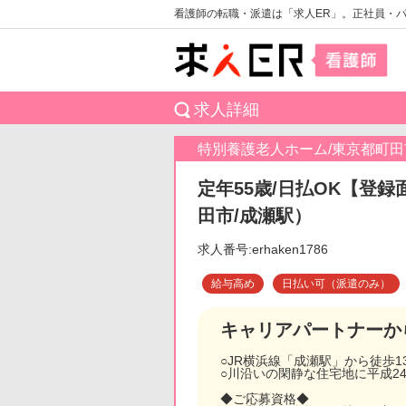
看護師の転職・派遣は「求人ER」。正社員・
求人詳細
特別養護老人ホーム/東京都町田
定年55歳/日払OK【登録
田市/成瀬駅）
求人番号:erhaken1786
給与高め
日払い可（派遣のみ）
キャリアパートナーか
○JR横浜線「成瀬駅」から徒歩1
○川沿いの閑静な住宅地に平成2
◆ご応募資格◆