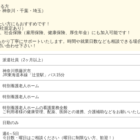
来る方
・神奈川・千葉・埼玉）
ぎたい方にもおすすめです！
当社規定あり）
ら、社会保険（雇用保険、健康保険、厚生年金）にも加入可能です！
っかり丁寧にサポートいたします。時間や就業日数なども相談できる場
問い合わせ下さい！
派遣社員（2ヶ月以上）
神奈川県藤沢市
JR東海道本線「辻堂駅」バス15分
特別養護老人ホーム
特別養護老人ホーム
特別養護老人ホームの看護業務全般
ご利用者様の健康管理、配薬、医師との連携、介護補助などをお願いいた
日勤のみ
週4～5日
※日数・曜日はご相談ください（曜日に制限ない方、歓迎！）