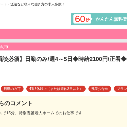
パート・派遣など様々な働き方の求人多数！
かんたん無料
沢市
面談必須】日勤のみ/週4～5日◆時給2100円/正
日勤のみ可
4週8休以上（または週休2日以上）
残業少なめ
ブラン
らのコメント
スで15分。特別養護老人ホームでのお仕事です