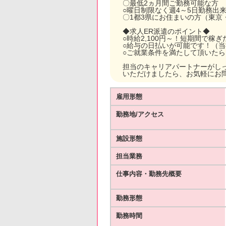
〇最低2ヵ月間ご勤務可能な方
○曜日制限なく週4～5日勤務出
〇1都3県にお住まいの方（東京
◆求人ER派遣のポイント◆
○時給2,100円～！短期間で稼
○給与の日払いが可能です！（
○ご就業条件を満たして頂いた
担当のキャリアパートナーがし
いただけましたら、お気軽にお
雇用形態
勤務地/アクセス
施設形態
担当業務
仕事内容・勤務先概要
勤務形態
勤務時間