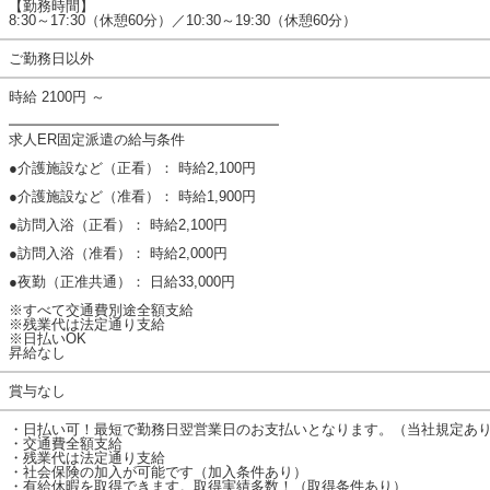
【勤務時間】
8:30～17:30（休憩60分）／10:30～19:30（休憩60分）
ご勤務日以外
時給 2100円 ～
━━━━━━━━━━━━━━━━━━━
求人ER固定派遣の給与条件
●介護施設など（正看）： 時給2,100円
●介護施設など（准看）： 時給1,900円
●訪問入浴（正看）： 時給2,100円
●訪問入浴（准看）： 時給2,000円
●夜勤（正准共通）： 日給33,000円
※すべて交通費別途全額支給
※残業代は法定通り支給
※日払いOK
昇給なし
賞与なし
・日払い可！最短で勤務日翌営業日のお支払いとなります。（当社規定あ
・交通費全額支給
・残業代は法定通り支給
・社会保険の加入が可能です（加入条件あり）
・有給休暇を取得できます。取得実績多数！（取得条件あり）