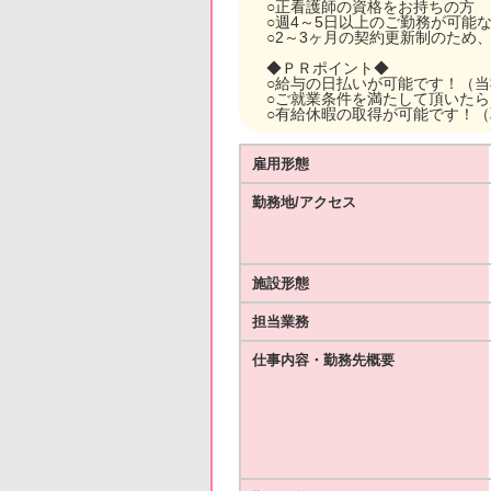
○正看護師の資格をお持ちの方
○週4～5日以上のご勤務が可能
○2～3ヶ月の契約更新制のため
◆ＰＲポイント◆
○給与の日払いが可能です！（
○ご就業条件を満たして頂いた
○有給休暇の取得が可能です！
雇用形態
勤務地/アクセス
施設形態
担当業務
仕事内容・勤務先概要