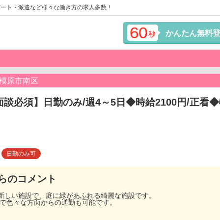
パート・派遣など様々な働き方の求人多数！
かんたん無料
相模原市南区
面談必須】日勤のみ/週4～5日◆時給2100円/正
日勤のみ可
らのコメント
的新しい施設で、庭に緑があふれる綺麗な施設です。
ので色々な方面からの通勤も可能です。