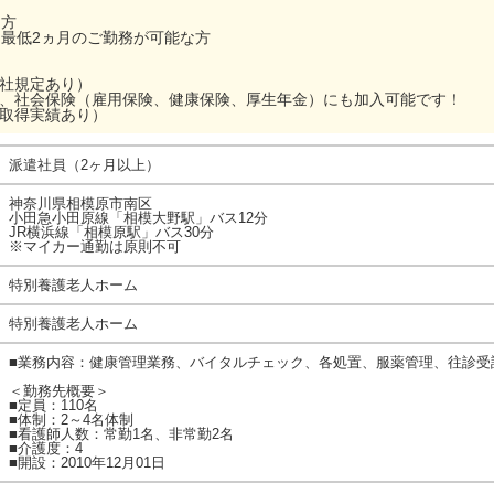
な方
、最低2ヵ月のご勤務が可能な方
当社規定あり）
ら、社会保険（雇用保険、健康保険、厚生年金）にも加入可能です！
（取得実績あり）
派遣社員（2ヶ月以上）
神奈川県相模原市南区
小田急小田原線「相模大野駅」バス12分
JR横浜線「相模原駅」バス30分
※マイカー通勤は原則不可
特別養護老人ホーム
特別養護老人ホーム
■業務内容：健康管理業務、バイタルチェック、各処置、服薬管理、往診受
＜勤務先概要＞
■定員：110名
■体制：2～4名体制
■看護師人数：常勤1名、非常勤2名
■介護度：4
■開設：2010年12月01日