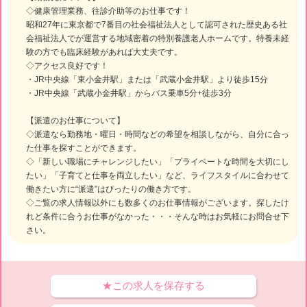
◇健康管理業務、往診介助等のお仕事です！
昭和27年に東京都で7番目の社会福祉法人として認可された歴史ある社
会福祉法人でが運営する地域密着の特別養護老人ホームです。特養未経
験の方でも臨床経験があれば大丈夫です。
◇アクセス良好です！
・JR中央線「東小金井駅」または「武蔵小金井駅」より徒歩15分
・JR中央線「武蔵小金井駅」からバス乗車5分+徒歩3分
【派遣のお仕事について】
◇派遣なら勤務地・曜日・時間などの希望を相談しながら、自分に合っ
た仕事を探すことができます。
◇「新しい職場にチャレンジしたい」「プライベートな時間を大切にし
たい」「子育てと仕事を両立したい」など、ライフスタイルに合わせて
働きたい方に“派遣”はぴったりの働き方です。
◇ご覧の求人情報以外にも数多くのお仕事情報がございます。探したけ
れど条件に合うお仕事がなかった・・・そんな時はお気軽にお問合せ下
さい。
★この求人を保存する