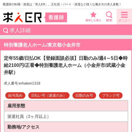
看護師の転職・派遣は「求人ER」。正社員・パート・派遣など様々な働き方の求人多数！
保存した求人
求人詳細
特別養護老人ホーム/東京都小金井市
定年55歳/日払OK【登録面談必須】日勤のみ/週4～5日◆時
給2100円/正看◆特別養護老人ホーム（小金井市/武蔵小金
井駅）
求人番号:erhaken1318
給与高め
日払い可（派遣のみ）
日勤のみ可
ブランク可
雇用形態
派遣社員（2ヶ月以上）
勤務地/アクセス