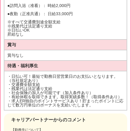
●訪問入浴（准看）： 時給2,000円
●夜勤（正准共通）： 日給33,000円
※すべて交通費別途全額支給
※残業代は法定通り支給
※日払いOK
昇給なし
賞与
賞与なし
待遇・福利厚生
・日払い可！最短で勤務日翌営業日のお支払いとなります。
（当社規定あり）
・交通費全額支給
・残業代は法定通り支給
・社会保険の加入が可能です（加入条件あり）
・有給休暇を取得できます。取得実績多数！（取得条件あり）
・求人ER独自のポイントサービスあり！貯まったポイントに応
じて数万円単位のボーナスを支給いたします。
キャリアパートナーからのコメント
【勤務先について】