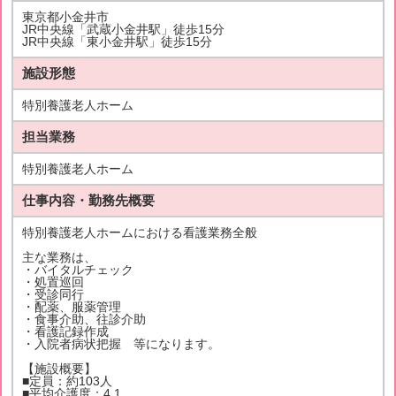
東京都小金井市
JR中央線「武蔵小金井駅」徒歩15分
JR中央線「東小金井駅」徒歩15分
施設形態
特別養護老人ホーム
担当業務
特別養護老人ホーム
仕事内容・勤務先概要
特別養護老人ホームにおける看護業務全般
主な業務は、
・バイタルチェック
・処置巡回
・受診同行
・配薬、服薬管理
・食事介助、往診介助
・看護記録作成
・入院者病状把握 等になります。
【施設概要】
■定員：約103人
■平均介護度：4.1