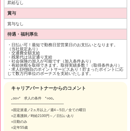
昇給なし
賞与
賞与なし
待遇・福利厚生
・日払い可！最短で勤務日翌営業日のお支払いとなります。
（当社規定あり）
・交通費全額支給
・残業代は法定通り支給
・社会保険の加入が可能です（加入条件あり）
・有給休暇を取得できます。取得実績多数！（取得条件あり）
・求人ER独自のポイントサービスあり！貯まったポイントに応
じて数万円単位のボーナスを支給いたします。
キャリアパートナーからのコメント
｡oо○* 求人の条件 *○оo｡
━━━━━━━━━━━━━━━
○固定派遣／2ヵ月以上／週4～5日／全ての曜日
○正看護師／時給2100円～／日払いあり
○日勤のみ
○定年55歳