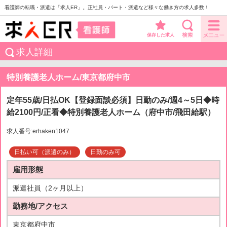
看護師の転職・派遣は「求人ER」。正社員・パート・派遣など様々な働き方の求人多数！
保存した求人
求人詳細
特別養護老人ホーム/東京都府中市
定年55歳/日払OK【登録面談必須】日勤のみ/週4～5日◆時
給2100円/正看◆特別養護老人ホーム（府中市/飛田給駅）
求人番号:erhaken1047
日払い可（派遣のみ）
日勤のみ可
雇用形態
派遣社員（2ヶ月以上）
勤務地/アクセス
東京都府中市