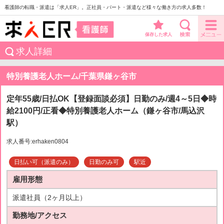
看護師の転職・派遣は「求人ER」。正社員・パート・派遣など様々な働き方の求人多数！
保存した求人
求人詳細
特別養護老人ホーム/千葉県鎌ヶ谷市
定年55歳/日払OK【登録面談必須】日勤のみ/週4～5日◆時
給2100円/正看◆特別養護老人ホーム（鎌ヶ谷市/馬込沢
駅）
求人番号:erhaken0804
日払い可（派遣のみ）
日勤のみ可
駅近
雇用形態
派遣社員（2ヶ月以上）
勤務地/アクセス