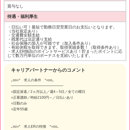
賞与なし
待遇・福利厚生
・日払い可！最短で勤務日翌営業日のお支払いとなります。
（当社規定あり）
・交通費全額支給
・残業代は法定通り支給
・社会保険の加入が可能です（加入条件あり）
・有給休暇を取得できます。取得実績多数！（取得条件あり）
・求人ER独自のポイントサービスあり！貯まったポイントに応
じて数万円単位のボーナスを支給いたします。
キャリアパートナーからのコメント
｡oо○* 求人の条件 *○оo｡
━━━━━━━━━━━━━━━
○固定派遣／2ヵ月以上／週4～5日／全ての曜日
○正看護師／時給2100円～／日払いあり
○日勤のみ
○定年55歳
｡oо○* 求人ERの特徴 *○оo｡