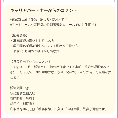
キャリアパートナーからのコメント
○東武野田線「愛宕」駅よりバス4分です。
○アットホームな雰囲気の特別養護老人ホームでのお仕事です。
【応募資格】
・准看護師の資格をお持ちの方
・曜日問わず週3日以上のシフト勤務が可能な方
・最低2ヶ月間のご勤務が可能な方
【営業担当者からのコメント】
・まずは2ヶ月～派遣として勤務が可能です！事前に施設の雰囲気など
を知ったうえで、直接雇用になるか選べるので、自分に合った職場が探
せます！！
派遣期間中は・・・
◎交通費全額支給
◎時間外手当有！
◎日払い制度有！
◎条件を満たせば「社会保険」加入や「有給休暇」取得が可能です。