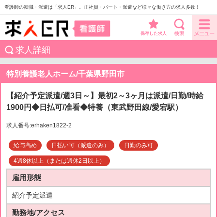
看護師の転職・派遣は「求人ER」。正社員・パート・派遣など様々な働き方の求人多数！
保存した求人
求人詳細
特別養護老人ホーム/千葉県野田市
【紹介予定派遣/週3日～】最初2～3ヶ月は派遣/日勤/時給
1900円◆日払可/准看◆特養（東武野田線/愛宕駅）
求人番号:erhaken1822-2
給与高め
日払い可（派遣のみ）
日勤のみ可
4週8休以上（または週休2日以上）
雇用形態
紹介予定派遣
勤務地/アクセス