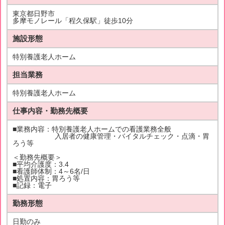
東京都日野市
多摩モノレール「程久保駅」徒歩10分
施設形態
特別養護老人ホーム
担当業務
特別養護老人ホーム
仕事内容・勤務先概要
■業務内容：特別養護老人ホームでの看護業務全般
入居者の健康管理・バイタルチェック・点滴・胃
ろう等
＜勤務先概要＞
■平均介護度：3.4
■看護師体制：4～6名/日
■処置内容：胃ろう等
■記録：電子
勤務形態
日勤のみ