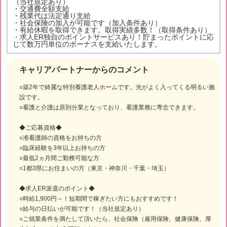
（当社規定あり）
・交通費全額支給
・残業代は法定通り支給
・社会保険の加入が可能です（加入条件あり）
・有給休暇を取得できます。取得実績多数！（取得条件あり）
・求人ER独自のポイントサービスあり！貯まったポイントに応
じて数万円単位のボーナスを支給いたします。
キャリアパートナーからのコメント
○築2年で綺麗な特別養護老人ホームです。光がよく入ってくる明るい施
設です。
○看護と介護は原則分業となっており、看護業務に専念できます。
◆ご応募資格◆
○准看護師の資格をお持ちの方
○臨床経験を3年以上お持ちの方
○最低2ヵ月間ご勤務可能な方
○1都3県にお住まいの方（東京・神奈川・千葉・埼玉）
◆求人ER派遣のポイント◆
○時給1,900円～！短期間で稼ぎたい方にもおすすめです！
○給与の日払いが可能です！（当社規定あり）
○ご就業条件を満たして頂いたら、社会保険（雇用保険、健康保険、厚