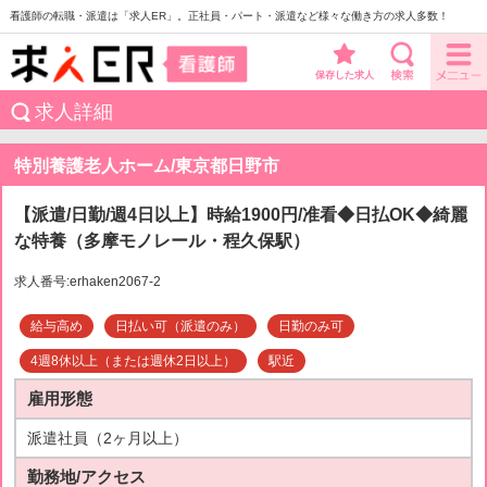
看護師の転職・派遣は「求人ER」。正社員・パート・派遣など様々な働き方の求人多数！
保存した求人
求人詳細
特別養護老人ホーム/東京都日野市
【派遣/日勤/週4日以上】時給1900円/准看◆日払OK◆綺麗
な特養（多摩モノレール・程久保駅）
求人番号:erhaken2067-2
給与高め
日払い可（派遣のみ）
日勤のみ可
4週8休以上（または週休2日以上）
駅近
雇用形態
派遣社員（2ヶ月以上）
勤務地/アクセス