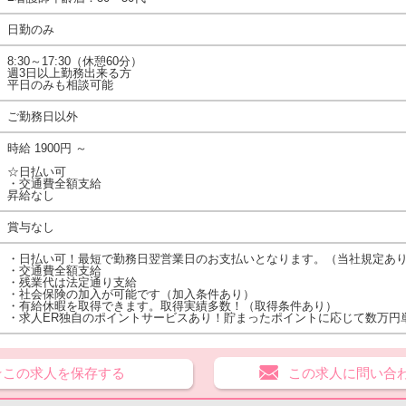
日勤のみ
8:30～17:30（休憩60分）
週3日以上勤務出来る方
平日のみも相談可能
ご勤務日以外
時給 1900円 ～
☆日払い可
・交通費全額支給
昇給なし
賞与なし
・日払い可！最短で勤務日翌営業日のお支払いとなります。（当社規定あ
・交通費全額支給
・残業代は法定通り支給
・社会保険の加入が可能です（加入条件あり）
・有給休暇を取得できます。取得実績多数！（取得条件あり）
・求人ER独自のポイントサービスあり！貯まったポイントに応じて数万円
★この求人を保存する
この求人に問い合