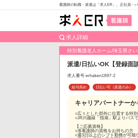
看護師の転職・派遣は「求人ER」。正社員・
求人詳細
特別養護老人ホーム/埼玉県さ
派遣/日払いOK【登録面談
求人番号:erhaken1897-2
給与高め
日払い可（派遣のみ）
キャリアパートナーか
○広々とした郊外に位置する特
○JR川越線「指扇」駅よりバス
【ご応募資格】
○准看護師の資格をお持ちの方
○週3日以上のシフト勤務が可能