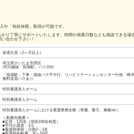
加入や「有給休暇」取得が可能です。
っかり丁寧にサポートいたします。時間や就業日数なども相談できる場
問い合わせ下さい！
派遣社員（2ヶ月以上）
埼玉県さいたま市西区
JR川越線「指扇駅」バス10分
「指扇駅」下車・路線バス平方行、リハビリテーションセンター行他「峰岸
無料送迎バスあり
特別養護老人ホーム
特別養護老人ホーム
特別養護老人ホームにおける看護業務全般（胃瘻、吸引、褥瘡etc）
＜勤務先概要＞
■定員：120名（現状108名程度）
■平均介護度：3.6
■看護師体制：日勤2～3名
■看護師年齢層：30～50代