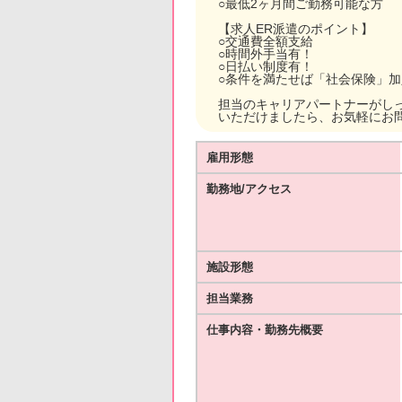
○最低2ヶ月間ご勤務可能な方
【求人ER派遣のポイント】
○交通費全額支給
○時間外手当有！
○日払い制度有！
○条件を満たせば「社会保険」
担当のキャリアパートナーがし
いただけましたら、お気軽にお
雇用形態
勤務地/アクセス
施設形態
担当業務
仕事内容・勤務先概要