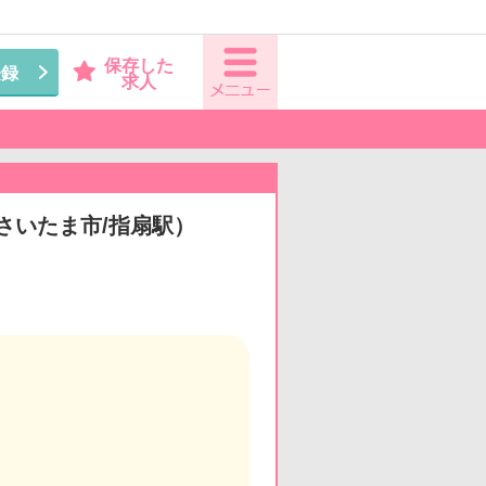
保存した
登録
求人
（さいたま市/指扇駅）