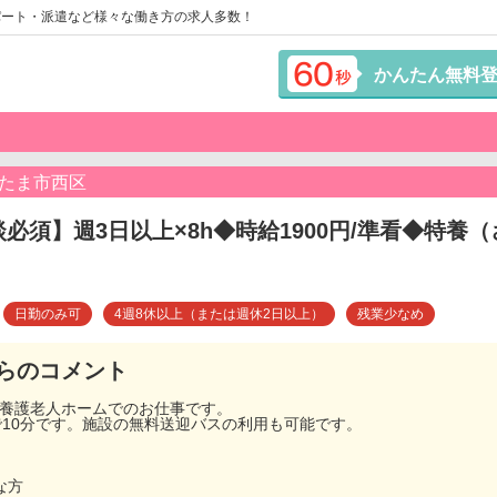
パート・派遣など様々な働き方の求人多数！
かんたん無料
いたま市西区
必須】週3日以上×8h◆時給1900円/準看◆特養
日勤のみ可
4週8休以上（または週休2日以上）
残業少なめ
らのコメント
別養護老人ホームでのお仕事です。
で10分です。施設の無料送迎バスの利用も可能です。
な方