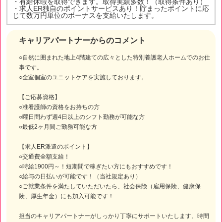
・有給休暇を取得できます。取得実績多数！（取得条件あり）
・求人ER独自のポイントサービスあり！貯まったポイントに応
じて数万円単位のボーナスを支給いたします。
キャリアパートナーからのコメント
○自然に囲まれた地上4階建ての広々とした特別養護老人ホームでのお仕
事です。
○全室個室のユニットケアを実施しております。
【ご応募資格】
○准看護師の資格をお持ちの方
○曜日問わず週4日以上のシフト勤務が可能な方
○最低2ヶ月間ご勤務可能な方
【求人ER派遣のポイント】
○交通費全額支給！
○時給1900円～！短期間で稼ぎたい方にもおすすめです！
○給与の日払いが可能です！（当社規定あり）
○ご就業条件を満たしていただいたら、社会保険（雇用保険、健康保
険、厚生年金）にも加入可能です！
担当のキャリアパートナーがしっかり丁寧にサポートいたします。時間