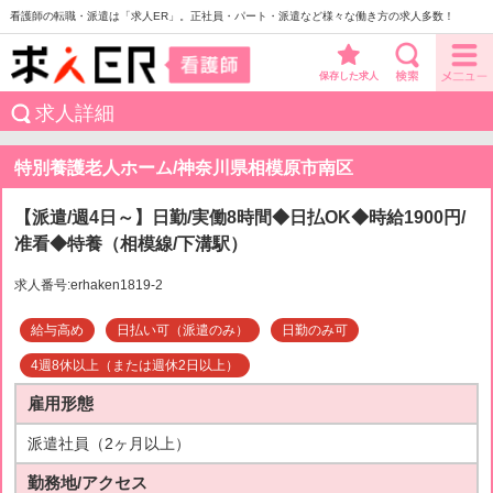
看護師の転職・派遣は「求人ER」。正社員・パート・派遣など様々な働き方の求人多数！
保存した求人
求人詳細
特別養護老人ホーム/神奈川県相模原市南区
【派遣/週4日～】日勤/実働8時間◆日払OK◆時給1900円/
准看◆特養（相模線/下溝駅）
求人番号:erhaken1819-2
給与高め
日払い可（派遣のみ）
日勤のみ可
4週8休以上（または週休2日以上）
雇用形態
派遣社員（2ヶ月以上）
勤務地/アクセス