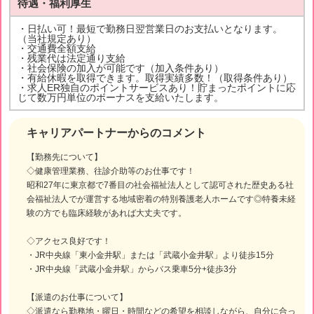
待遇・福利厚生
・日払い可！最短で勤務日翌営業日のお支払いとなります。
（当社規定あり）
・交通費全額支給
・残業代は法定通り支給
・社会保険の加入が可能です（加入条件あり）
・有給休暇を取得できます。取得実績多数！（取得条件あり）
・求人ER独自のポイントサービスあり！貯まったポイントに応
じて数万円単位のボーナスを支給いたします。
キャリアパートナーからのコメント
【勤務先について】
◇健康管理業務、往診介助等のお仕事です！
昭和27年に東京都で7番目の社会福祉法人として認可された歴史ある社
会福祉法人でが運営する地域密着の特別養護老人ホームです◎特養未経
験の方でも臨床経験があれば大丈夫です。
◇アクセス良好です！
・JR中央線「東小金井駅」または「武蔵小金井駅」より徒歩15分
・JR中央線「武蔵小金井駅」からバス乗車5分+徒歩3分
【派遣のお仕事について】
◇派遣なら勤務地・曜日・時間などの希望を相談しながら、自分に合っ