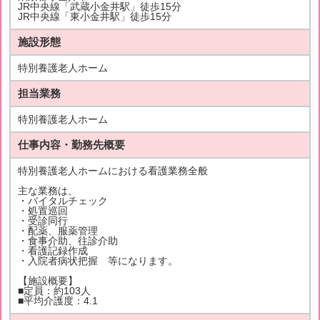
JR中央線「武蔵小金井駅」徒歩15分
JR中央線「東小金井駅」徒歩15分
施設形態
特別養護老人ホーム
担当業務
特別養護老人ホーム
仕事内容・勤務先概要
特別養護老人ホームにおける看護業務全般
主な業務は、
・バイタルチェック
・処置巡回
・受診同行
・配薬、服薬管理
・食事介助、往診介助
・看護記録作成
・入院者病状把握 等になります。
【施設概要】
■定員：約103人
■平均介護度：4.1