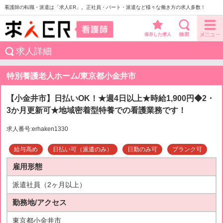
看護師の転職・派遣は「求人ER」。正社員・パート・派遣など様々な働き方の求人多数！
保存した求人
求人詳細
特別養護老人ホーム/東京都小金井市
【小金井市】日払いOK！★週4日以上★時給1,900円◆2・
3か月更新可★地域密着型特養での看護業務です！
求人番号:erhaken1330
給与高め
日払い可（派遣のみ）
日勤のみ可
ブランク可
雇用形態
派遣社員（2ヶ月以上）
勤務地/アクセス
東京都小金井市