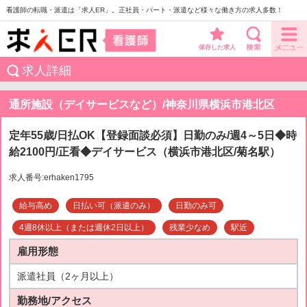
看護師の転職・派遣は「求人ER」。正社員・パート・派遣など様々な働き方の求人多数！
保存した求人
求人詳細
通所施設（デイサービスなど）/神奈川県横浜市港北区
定年55歳/日払OK【登録面談必須】日勤のみ/週4～5日◆時
給2100円/正看◆デイサービス（横浜市港北区/菊名駅）
求人番号:erhaken1795
給与高め
日払い可（派遣のみ）
日勤のみ可
4週8休以上（または週休2日以上）
残業少なめ
駅近
雇用形態
派遣社員（2ヶ月以上）
勤務地/アクセス