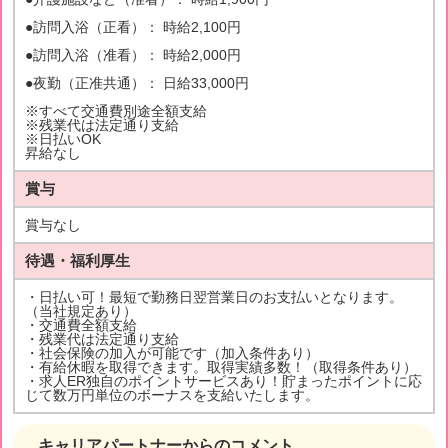
●訪問入浴（正看）： 時給2,100円
●訪問入浴（准看）： 時給2,000円
●夜勤（正准共通）： 日給33,000円
※すべて交通費別途全額支給
※残業代は法定通り支給
※日払いOK
昇給なし
賞与
賞与なし
待遇・福利厚生
・日払い可！最短で勤務日翌営業日のお支払いとなります。
（当社規定あり）
・交通費全額支給
・残業代は法定通り支給
・社会保険の加入が可能です（加入条件あり）
・有給休暇を取得できます。取得実績多数！（取得条件あり）
・求人ER独自のポイントサービスあり！貯まったポイントに応
じて数万円単位のボーナスを支給いたします。
キャリアパートナーからのコメント