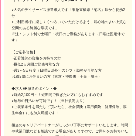
○人気のデイサービス派遣求人です！東急東横線「菊名」駅から徒歩2
分！
○ご利用者様に楽しくくつろいでいただけるよう、居心地のよい上質な
空間のある綺麗な環境です。
※注：シフト制で土曜日・祝日のご勤務があります（日曜は固定休で
す）
【ご応募資格】
○正看護師の資格をお持ちの方
○最低2ヵ月間ご勤務可能な方
○週3～5日程度（日曜日以外）のシフト勤務が可能な方
○1都3県にお住まいの方（東京・神奈川・千葉・埼玉）
◆求人ER派遣のポイント◆
○時給2,100円～！短期間で稼ぎたい方にもおすすめです！
○給与の日払いが可能です！（当社規定あり）
○ご就業条件を満たして頂いたら、社会保険（雇用保険、健康保険、厚
生年金）にも加入可能です！
担当のキャリアパートナーがしっかり丁寧にサポートいたします。時間
や就業日数なども相談できる場合がありますので、ご興味をお持ちいた