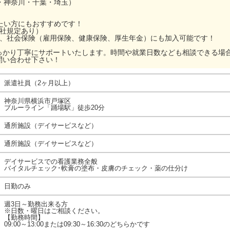
・神奈川・千葉・埼玉）
ぎたい方にもおすすめです！
当社規定あり）
ら、社会保険（雇用保険、健康保険、厚生年金）にも加入可能です！
っかり丁寧にサポートいたします。時間や就業日数なども相談できる場
問い合わせ下さい！
派遣社員（2ヶ月以上）
神奈川県横浜市戸塚区
ブルーライン「踊場駅」徒歩20分
通所施設（デイサービスなど）
通所施設（デイサービスなど）
デイサービスでの看護業務全般
バイタルチェック･軟膏の塗布・皮膚のチェック・薬の仕分け
日勤のみ
週3日～勤務出来る方
※日数・曜日はご相談ください。
【勤務時間】
09:00～13:00または09:30～16:30のどちらかです