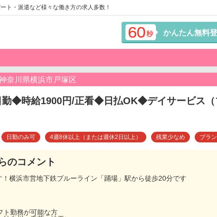
パート・派遣など様々な働き方の求人多数！
かんたん無料
/神奈川県横浜市戸塚区
日勤◆時給1900円/正看◆日払OK◆デイサービス
日勤のみ可
4週8休以上（または週休2日以上）
残業少なめ
ブラン
らのコメント
す！横浜市営地下鉄ブルーライン「踊場」駅から徒歩20分です
フト勤務が可能な方