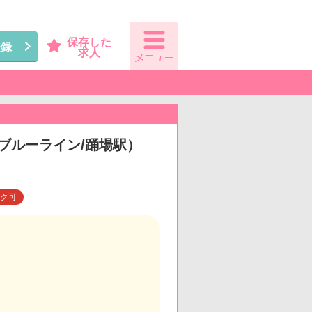
保存した
登録
求人
（ブルーライン/踊場駅）
ク可