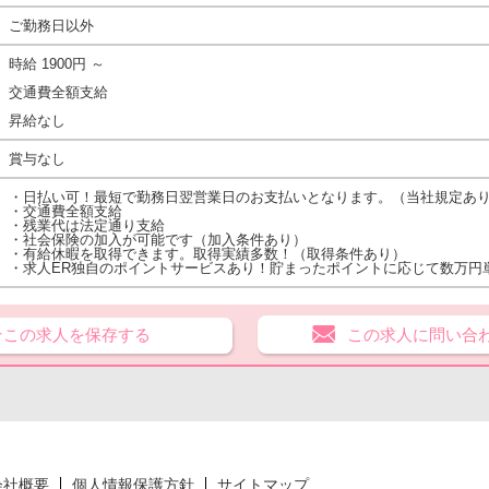
ご勤務日以外
時給 1900円 ～
交通費全額支給
昇給なし
賞与なし
・日払い可！最短で勤務日翌営業日のお支払いとなります。（当社規定あ
・交通費全額支給
・残業代は法定通り支給
・社会保険の加入が可能です（加入条件あり）
・有給休暇を取得できます。取得実績多数！（取得条件あり）
・求人ER独自のポイントサービスあり！貯まったポイントに応じて数万円
★この求人を保存する
この求人に問い合
会社概要
個人情報保護方針
サイトマップ