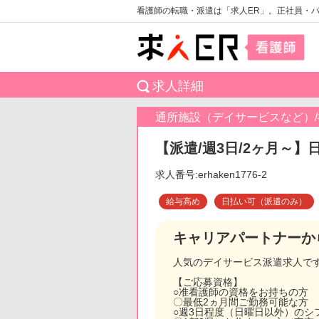
看護師の転職・派遣は「求人ER」。正社員・
求人詳細
通所施設（デイサービスなど）
【派遣/週3日/2ヶ月～】
求人番号:erhaken1776-2
給与高め
日払い可（派遣のみ）
キャリアパートナーか
人気のデイサービス派遣求人で
【ご応募資格】
○准看護師の資格をお持ちの方
〇最低2ヵ月間ご勤務可能な方
○週3日程度（日曜日以外）のシ