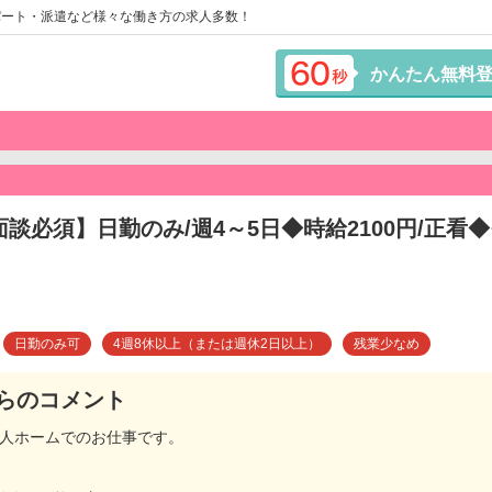
パート・派遣など様々な働き方の求人多数！
かんたん無料
面談必須】日勤のみ/週4～5日◆時給2100円/正看
日勤のみ可
4週8休以上（または週休2日以上）
残業少なめ
らのコメント
老人ホームでのお仕事です。