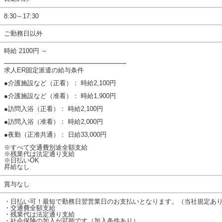
8:30～17:30
ご勤務日以外
時給 2100円 ～
━━━━━━━━━━━━━━━━━━━
求人ER固定派遣の給与条件
●介護施設など（正看）： 時給2,100円
●介護施設など（准看）： 時給1,900円
●訪問入浴（正看）： 時給2,100円
●訪問入浴（准看）： 時給2,000円
●夜勤（正准共通）： 日給33,000円
※すべて交通費別途全額支給
※残業代は法定通り支給
※日払いOK
昇給なし
賞与なし
・日払い可！最短で勤務日翌営業日のお支払いとなります。（当社規定あ
・交通費全額支給
・残業代は法定通り支給
・社会保険の加入が可能です（加入条件あり）