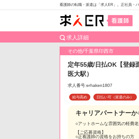
看護師の転職・派遣は「求人ER」。正社員・
求人詳細
その他/千葉県印西市
定年55歳/日払OK【登録
医大駅）
求人番号:erhaken1807
給与高め
日払い可（派遣のみ）
キャリアパートナーか
○アットホームな雰囲気の軽費
【ご応募資格】
○正看護師の資格をお持ちの方