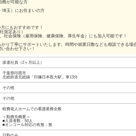
勤務が可能な方
・埼玉）にお住まいの方
たい方にもおすすめです！
当社規定あり）
ら、社会保険（雇用保険、健康保険、厚生年金）にも加入可能です！
っかり丁寧にサポートいたします。時間や就業日数なども相談できる場
問い合わせ下さい！
派遣社員（2ヶ月以上）
千葉県印西市
北総鉄道北総線「印旛日本医大駅」車13分
その他
その他
軽費老人ホームでの看護業務全般
＜勤務先概要＞
■入居者数：50人
■オンコール対応の有無：無
日勤のみ