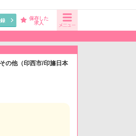
保存した
登録
求人
◆その他（印西市/印旛日本