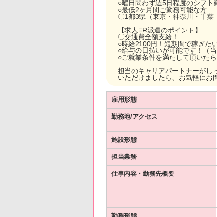
○曜日問わず週5日程度のシフト
○最低2ヶ月間ご勤務可能な方
〇1都3県（東京・神奈川・千葉
【求人ER派遣のポイント】
〇交通費全額支給！
○時給2100円！短期間で稼ぎ
○給与の日払いが可能です！（
○ご就業条件を満たして頂いた
担当のキャリアパートナーがし
いただけましたら、お気軽にお
雇用形態
勤務地/アクセス
施設形態
担当業務
仕事内容・勤務先概要
勤務形態