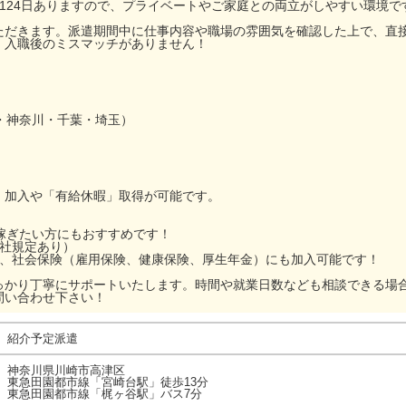
124日ありますので、プライベートやご家庭との両立がしやすい環境で
ただきます。派遣期間中に仕事内容や職場の雰囲気を確認した上で、直
、入職後のミスマッチがありません！
・神奈川・千葉・埼玉）
」加入や「有給休暇」取得が可能です。
で稼ぎたい方にもおすすめです！
当社規定あり）
ら、社会保険（雇用保険、健康保険、厚生年金）にも加入可能です！
っかり丁寧にサポートいたします。時間や就業日数なども相談できる場
問い合わせ下さい！
紹介予定派遣
神奈川県川崎市高津区
東急田園都市線「宮崎台駅」徒歩13分
東急田園都市線「梶ヶ谷駅」バス7分