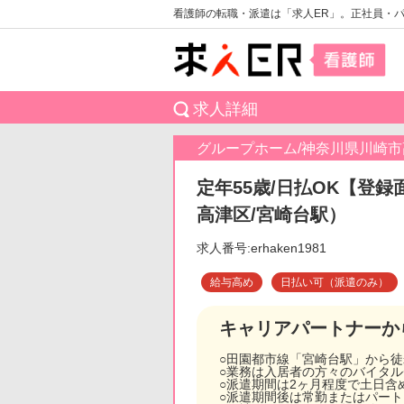
看護師の転職・派遣は「求人ER」。正社員・
求人詳細
グループホーム/神奈川県川崎市
定年55歳/日払OK【登録
高津区/宮崎台駅）
求人番号:erhaken1981
給与高め
日払い可（派遣のみ）
キャリアパートナーか
○田園都市線「宮崎台駅」から
○業務は入居者の方々のバイタ
○派遣期間は2ヶ月程度で土日含
○派遣期間後は常勤またはパー