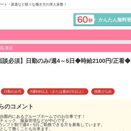
パート・派遣など様々な働き方の求人多数！
かんたん無料
高津区
面談必須】日勤のみ/週4～5日◆時給2100円/正
日勤のみ可
4週8休以上（または週休2日以上）
残業少なめ
らのコメント
徒歩圏内にあるグループホームでのお仕事です！
ルチェック、服薬管理などが中心です。
めシフト制で週4～5日ご勤務できる方を募集しています。
トとして働くことも出来ます。