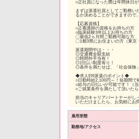
○正社員になった際は年間休日が
まずは派遣社員としてご勤務い
るか決めることができますので
【応募資格】
○正看護師の資格をお持ちの方
○臨床経験3年以上お持ちの方
〇最低2ヵ月間ご勤務可能な方
〇1都3県にお住まいの方（東京
派遣期間中は・・・
◎交通費全額支給
◎時間外手当有！
◎日払い制度有り！
◎条件を満たせば、「社会保険
◆求人ER派遣のポイント◆
○日勤時給2,100円～！短期間
○給与の日払いが可能です！（
○ご就業条件を満たして頂いた
担当のキャリアパートナーがし
いただけましたら、お気軽にお
雇用形態
勤務地/アクセス