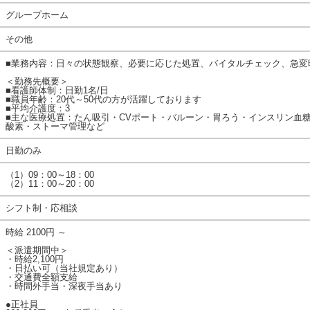
グループホーム
その他
■業務内容：日々の状態観察、必要に応じた処置、バイタルチェック、急変
＜勤務先概要＞
■看護師体制：日勤1名/日
■職員年齢：20代～50代の方が活躍しております
■平均介護度：3
■主な医療処置：たん吸引・CVポート・バルーン・胃ろう・インスリン血
酸素・ストーマ管理など
日勤のみ
（1）09：00～18：00
（2）11：00～20：00
シフト制・応相談
時給 2100円 ～
＜派遣期間中＞
・時給2,100円
・日払い可（当社規定あり）
・交通費全額支給
・時間外手当・深夜手当あり
●正社員