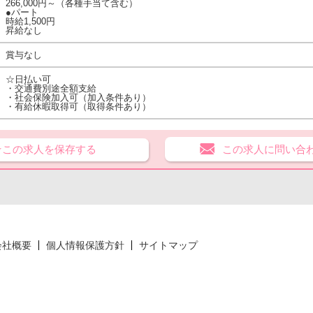
266,000円～（各種手当て含む）
●パート
時給1,500円
昇給なし
賞与なし
☆日払い可
・交通費別途全額支給
・社会保険加入可（加入条件あり）
・有給休暇取得可（取得条件あり）
★この求人を保存する
この求人に問い合
会社概要
個人情報保護方針
サイトマップ