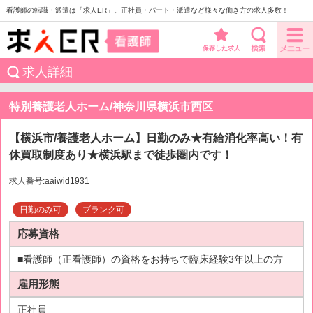
看護師の転職・派遣は「求人ER」。正社員・パート・派遣など様々な働き方の求人多数！
保存した求人
求人詳細
特別養護老人ホーム/神奈川県横浜市西区
【横浜市/養護老人ホーム】日勤のみ★有給消化率高い！有
休買取制度あり★横浜駅まで徒歩圏内です！
求人番号:aaiwid1931
日勤のみ可
ブランク可
応募資格
■看護師（正看護師）の資格をお持ちで臨床経験3年以上の方
雇用形態
正社員