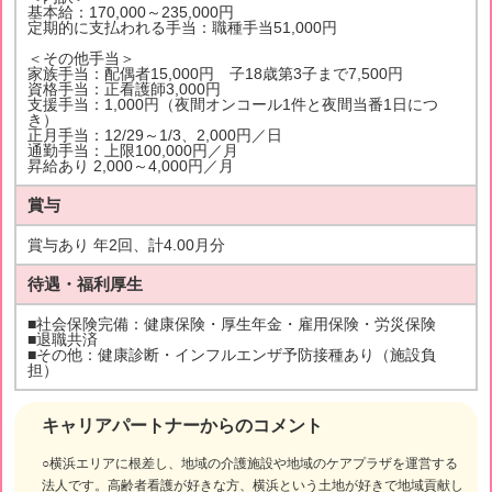
基本給：170,000～235,000円
定期的に支払われる手当：職種手当51,000円
＜その他手当＞
家族手当：配偶者15,000円 子18歳第3子まで7,500円
資格手当：正看護師3,000円
支援手当：1,000円（夜間オンコール1件と夜間当番1日につ
き）
正月手当：12/29～1/3、2,000円／日
通勤手当：上限100,000円／月
昇給あり 2,000～4,000円／月
賞与
賞与あり 年2回、計4.00月分
待遇・福利厚生
■社会保険完備：健康保険・厚生年金・雇用保険・労災保険
■退職共済
■その他：健康診断・インフルエンザ予防接種あり（施設負
担）
キャリアパートナーからのコメント
○横浜エリアに根差し、地域の介護施設や地域のケアプラザを運営する
法人です。高齢者看護が好きな方、横浜という土地が好きで地域貢献し