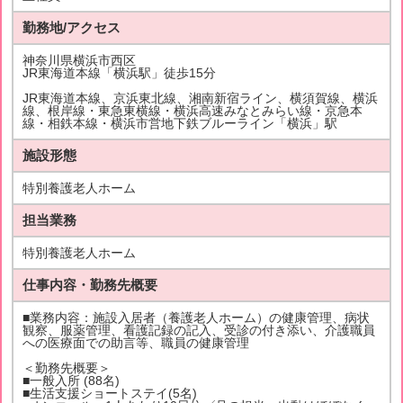
勤務地/アクセス
神奈川県横浜市西区
JR東海道本線「横浜駅」徒歩15分
JR東海道本線、京浜東北線、湘南新宿ライン、横須賀線、横浜
線、根岸線・東急東横線・横浜高速みなとみらい線・京急本
線・相鉄本線・横浜市営地下鉄ブルーライン「横浜」駅
施設形態
特別養護老人ホーム
担当業務
特別養護老人ホーム
仕事内容・勤務先概要
■業務内容：施設入居者（養護老人ホーム）の健康管理、病状
観察、服薬管理、看護記録の記入、受診の付き添い、介護職員
への医療面での助言等、職員の健康管理
＜勤務先概要＞
■一般入所 (88名)
■生活支援ショートステイ(5名)