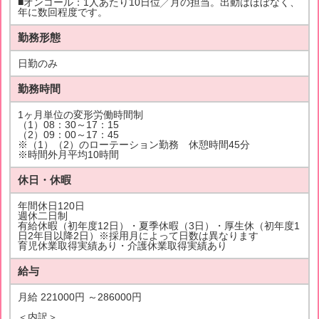
■オンコール：1人あたり10日位╱月の担当。出動はほぼなく、
年に数回程度です。
勤務形態
日勤のみ
勤務時間
1ヶ月単位の変形労働時間制
（1）08：30～17：15
（2）09：00～17：45
※（1）（2）のローテーション勤務 休憩時間45分
※時間外月平均10時間
休日・休暇
年間休日120日
週休二日制
有給休暇（初年度12日）・夏季休暇（3日）・厚生休（初年度1
日2年目以降2日）※採用月によって日数は異なります
育児休業取得実績あり・介護休業取得実績あり
給与
月給 221000円 ～286000円
＜内訳＞