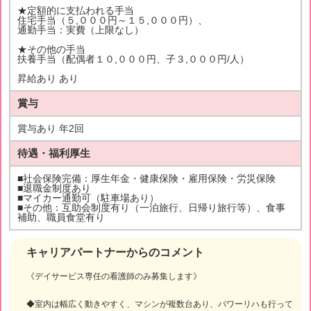
★定額的に支払われる手当
住宅手当（５,０００円～１５,０００円）、
通勤手当：実費（上限なし）
★その他の手当
扶養手当（配偶者１０,０００円、子３,０００円/人）
昇給あり あり
賞与
賞与あり 年2回
待遇・福利厚生
■社会保険完備：厚生年金・健康保険・雇用保険・労災保険
■退職金制度あり
■マイカー通勤可（駐車場あり）
■その他：互助会制度有り（一泊旅行、日帰り旅行等）、食事
補助、職員食堂有り
キャリアパートナーからのコメント
《デイサービス専任の看護師のみ募集します》
◆室内は幅広く動きやすく、マシンが複数台あり、パワーリハも行って