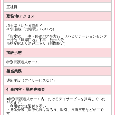
正社員
勤務地/アクセス
埼玉県さいたま市西区
JR川越線「指扇駅」バス12分
「指扇駅」下車・路線バス平方行、リハビリテーションセンタ
ー行他「峰岸団地」下車 徒歩５分
※指扇駅より送迎車あり（時間指定）
施設形態
特別養護老人ホーム
担当業務
通所施設（デイサービスなど）
仕事内容・勤務先概要
■特別養護老人ホーム内におけるデイサービスを担当していた
だきます。
・利用者の送迎付き添い
・身体介護（医療処置は胃ろう、吸引、皮膚疾患などが主で
す）