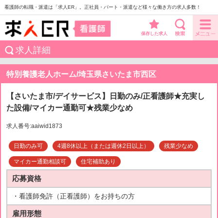
看護師の転職・派遣は「求人ER」。正社員・パート・派遣など様々な働き方の求人多数！
保存した求人
求人詳細
特別養護老人ホーム/埼玉県さいたま市西区
【さいたま市/デイサービス】日勤のみ/正看護師★充実し
た設備/マイカー通勤可★残業少なめ
求人番号:aaiwid1873
日勤のみ可
4週8休以上（または週休2日以上）
残業少なめ
マイカー通勤相談可
住宅補助あり
応募資格
・看護師免許（正看護師）をお持ちの方
雇用形態