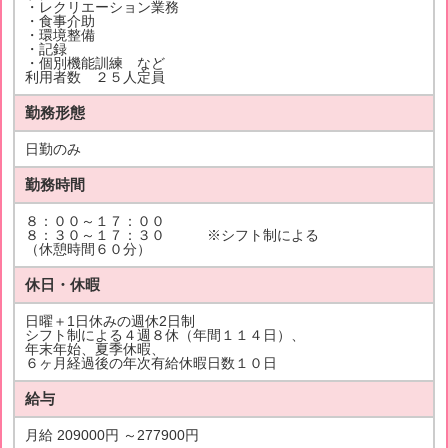
・レクリエーション業務
・食事介助
・環境整備
・記録
・個別機能訓練 など
利用者数 ２５人定員
勤務形態
日勤のみ
勤務時間
８：００～１７：００
８：３０～１７：３０ ※シフト制による
（休憩時間６０分）
休日・休暇
日曜＋1日休みの週休2日制
シフト制による４週８休（年間１１４日）、
年末年始、夏季休暇、
６ヶ月経過後の年次有給休暇日数１０日
給与
月給 209000円 ～277900円