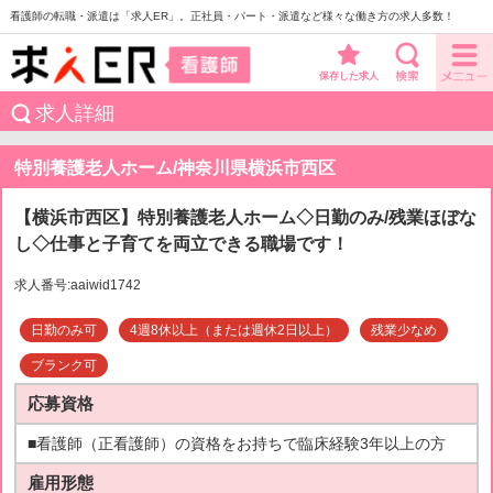
看護師の転職・派遣は「求人ER」。正社員・パート・派遣など様々な働き方の求人多数！
保存した求人
求人詳細
特別養護老人ホーム/神奈川県横浜市西区
【横浜市西区】特別養護老人ホーム◇日勤のみ/残業ほぼな
し◇仕事と子育てを両立できる職場です！
求人番号:aaiwid1742
日勤のみ可
4週8休以上（または週休2日以上）
残業少なめ
ブランク可
応募資格
■看護師（正看護師）の資格をお持ちで臨床経験3年以上の方
雇用形態