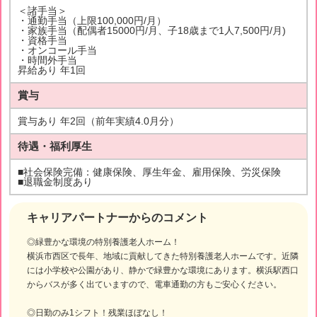
＜諸手当＞
・通勤手当（上限100,000円/月）
・家族手当（配偶者15000円/月、子18歳まで1人7,500円/月)
・資格手当
・オンコール手当
・時間外手当
昇給あり 年1回
賞与
賞与あり 年2回（前年実績4.0月分）
待遇・福利厚生
■社会保険完備：健康保険、厚生年金、雇用保険、労災保険
■退職金制度あり
キャリアパートナーからのコメント
◎緑豊かな環境の特別養護老人ホーム！
横浜市西区で長年、地域に貢献してきた特別養護老人ホームです。近隣
には小学校や公園があり、静かで緑豊かな環境にあります。横浜駅西口
からバスが多く出ていますので、電車通勤の方もご安心ください。
◎日勤のみ1シフト！残業ほぼなし！