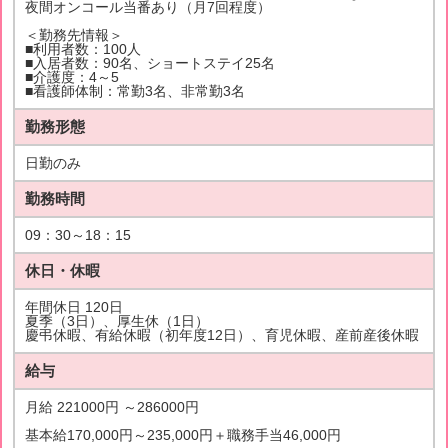
夜間オンコール当番あり（月7回程度）
＜勤務先情報＞
■利用者数：100人
■入居者数：90名、ショートステイ25名
■介護度：4～5
■看護師体制：常勤3名、非常勤3名
勤務形態
日勤のみ
勤務時間
09：30～18：15
休日・休暇
年間休日 120日
夏季（3日）、厚生休（1日）
慶弔休暇、有給休暇（初年度12日）、育児休暇、産前産後休暇
給与
月給 221000円 ～286000円
基本給170,000円～235,000円＋職務手当46,000円