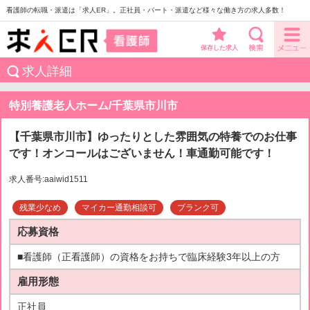
看護師の転職・派遣は「求人ER」。正社員・パート・派遣など様々な働き方の求人多数！
保存した求人
求人詳細
特別養護老人ホーム/千葉県市川市
【千葉県市川市】ゆったりとした雰囲気の特養でのお仕事
です！オンコールはございません！車通勤可能です！
求人番号:aaiwid1511
残業少なめ
マイカー通勤相談可
ブランク可
応募資格
■看護師（正看護師）の資格をお持ちで臨床経験3年以上の方
雇用形態
正社員