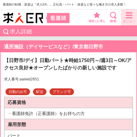
看護師の転職・派遣は「求人ER」。正社員・パート・派遣など様々な働き方の求人多数！
保存した求人
求人詳細
通所施設（デイサービスなど）/東京都日野市
【日野市/デイ】日勤パート★時給1750円～/週3日～OK/ア
クセス良好★オープンしたばかりの新しい施設です
求人番号:aaiwid2651
日勤のみ可
駅近
ブランク可
応募資格
・看護師免許（正看護師）をお持ちの方
雇用形態
パート