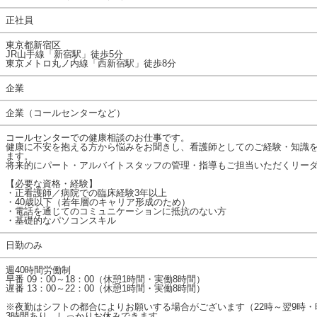
正社員
東京都新宿区
JR山手線「新宿駅」徒歩5分
東京メトロ丸ノ内線「西新宿駅」徒歩8分
企業
企業（コールセンターなど）
コールセンターでの健康相談のお仕事です。
健康に不安を抱える方から悩みをお聞きし、看護師としてのご経験・知識
ます。
将来的にパート・アルバイトスタッフの管理・指導もご担当いただくリー
【必要な資格・経験】
・正看護師／病院での臨床経験3年以上
・40歳以下（若年層のキャリア形成のため）
・電話を通じてのコミュニケーションに抵抗のない方
・基礎的なパソコンスキル
日勤のみ
週40時間労働制
早番 09：00～18：00（休憩1時間・実働8時間）
遅番 13：00～22：00（休憩1時間・実働8時間）
※夜勤はシフトの都合によりお願いする場合がございます（22時～翌9時
3時間あり、しっかりお休みできます。