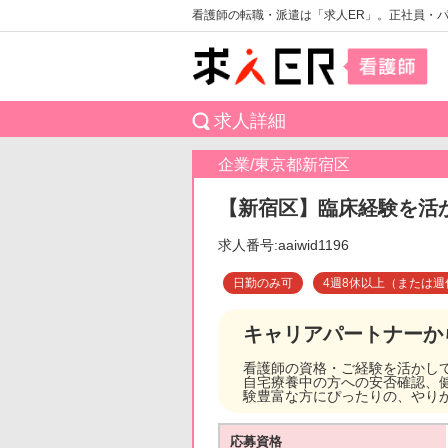
看護師の転職・派遣は「求人ER」。正社員・
求人詳細
企業/東京都新宿区
【新宿区】臨床経験を活
求人番号:aaiwid1196
日勤のみ可
4週8休以上（または週
キャリアパートナーか
看護師の資格・ご経験を活かし
自宅療養中の方への安否確認、
験豊富な方にぴったりの、やり
応募資格