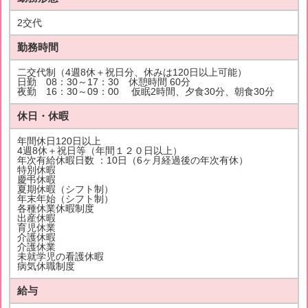
2交代
勤務時間
二交代制（4週8休＋祝日分、休みは120日以上可能）
日勤 08：30～17：30 休憩時間 60分
夜勤 16：30～09：00 仮眠2時間、夕食30分、朝食30分
休日・休暇
年間休日120日以上
4週8休＋祝日等（年間１２０日以上）
年次有給休暇日数 ：10日（6ヶ月経過後の年次有休）
特別休暇
慶弔休暇
夏期休暇（シフト制）
年末年始（シフト制）
各種休業休暇制度
出産休暇
育児休業
介護休暇
介護休業
未就学児の看護休暇
病気休職制度
給与