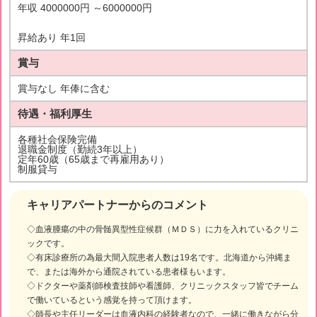
年収 4000000円 ～6000000円
昇給あり 年1回
賞与
賞与なし 年俸に含む
待遇・福利厚生
各種社会保険完備
退職金制度（勤続3年以上）
定年60歳（65歳まで再雇用あり）
制服貸与
キャリアパートナーからのコメント
◇血液腫瘍の中の骨髄異型性症候群（ＭＤＳ）に力を入れているクリニ
ックです。
◇有床診療所の為最大間入院患者人数は19名です。北海道から沖縄ま
で、または海外から通院されている患者様もいます。
◇ドクターや薬剤師検査技師や看護師、クリニックスタッフ皆でチーム
で働いているという感覚を持って頂けます。
◇師長や主任リーダーは血液内科の経験者なので、一緒に働きながら分