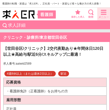
看護師の転職・派遣は「求人ER」。正社員・パート・派遣など様々な働き方の求人多数！
保存した求人
求人詳細
クリニック・診療所/東京都世田谷区
【世田谷区/クリニック】2交代夜勤あり★年間休日120日
以上★高給与/駅近6分/スキルアップに最適！
求人番号:aaiwid2589
4週8休以上（または週休2日以上）
駅近
応募資格
・看護師免許（正看護師）をお持ちの方
雇用形態
正社員